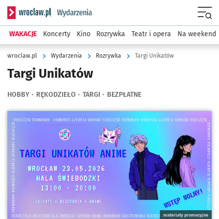
Serwis informacyjny wroclaw.pl podserwis: Wydarzenia
Menu
WAKACJE
Koncerty
Kino
Rozrywka
Teatr i opera
Na weekend
wroclaw.pl
Wydarzenia
Rozrywka
Targi Unikatów
Targi Unikatów
HOBBY
RĘKODZIEŁO
TARGI
BEZPŁATNE
Kliknij, aby powiększyć
materiały promocyjne