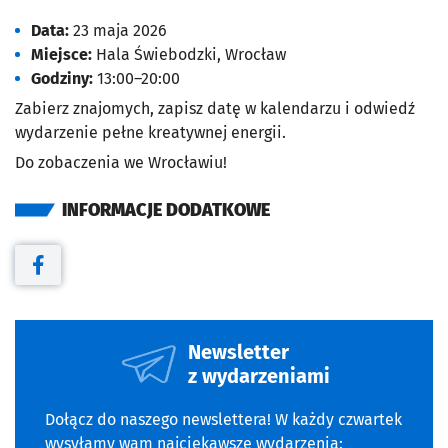
Data:
23 maja 2026
Miejsce:
Hala Świebodzki, Wrocław
Godziny:
13:00–20:00
Zabierz znajomych, zapisz datę w kalendarzu i odwiedź
wydarzenie pełne kreatywnej energii.
Do zobaczenia we Wrocławiu!
INFORMACJE DODATKOWE
Otwiera się w nowej karcie
Newsletter
z wydarzeniami
Dołącz do naszego newslettera! W każdy czwartek
wysyłamy wam najciekawsze wydarzenia: