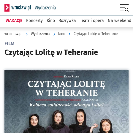
Serwis informacyjny wroclaw.pl podserwis: Wydarzenia
Menu
WAKACJE
Koncerty
Kino
Rozrywka
Teatr i opera
Na weekend
wroclaw.pl
Wydarzenia
Kino
Czytając Lolitę w Teheranie
FILM
Czytając Lolitę w Teheranie
Kliknij, aby powiększyć