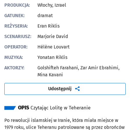
PRODUKCJA:
Włochy, Izrael
GATUNEK:
dramat
REŻYSERIA:
Eran Riklis
SCENARIUSZ:
Marjorie David
OPERATOR:
Hélène Louvart
MUZYKA:
Yonatan Riklis
AKTORZY:
Golshifteh Farahani, Zar Amir Ebrahimi,
Mina Kavani
artykuł
Udostępnij
OPIS
Czytając Lolitę w Teheranie
Po rewolucji islamskiej w Iranie, która miała miejsce w
1979 roku, ulice Teheranu patrolowane są przez obrońców