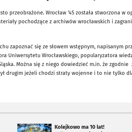
to przeobrażone. Wrocław ‘45 została stworzona w opa
eriały pochodzące z archiwów wrocławskich i zagranic
echu zapoznać się ze słowem wstępnym, napisanym pr
sora Uniwersytetu Wrocławskiego, popularyzatora wiedz
Śląska. Można się z niego dowiedzieć m.in. że zgodni
ł drugim jeżeli chodzi straty wojenne i to nie tylko dl
otworzy się w nowej karcie
Kolejkowo ma 10 lat!