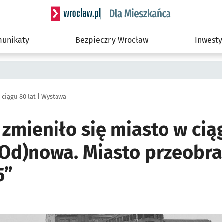
Serwis informacyjny wroclaw.pl podserwis: Dla
unikaty
Bezpieczny Wrocław
Inwesty
 ciągu 80 lat | Wystawa
 zmieniło się miasto w ciąg
Od)nowa. Miasto przeobra
5”