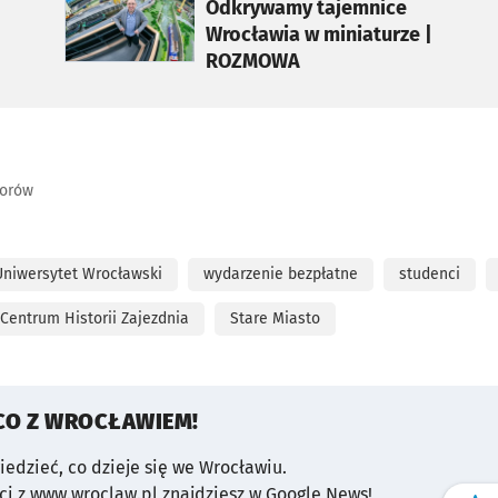
Odkrywamy tajemnice
Wrocławia w miniaturze |
ROZMOWA
torów
Uniwersytet Wrocławski
wydarzenie bezpłatne
studenci
Centrum Historii Zajezdnia
Stare Miasto
CO Z WROCŁAWIEM!
wiedzieć, co dzieje się we Wrocławiu.
i z www.wroclaw.pl znajdziesz w Google News!