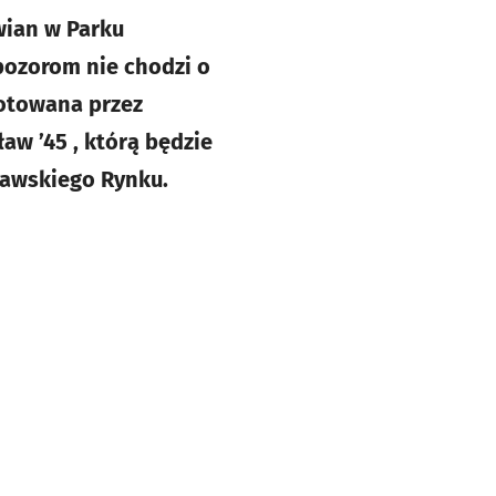
wian w Parku
 pozorom nie chodzi o
otowana przez
w ’45 , którą będzie
ławskiego Rynku.