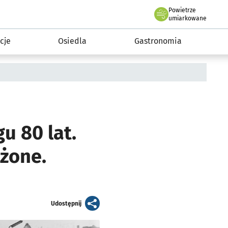
Powietrze
we Wrocławiu
 mieszkańca
umiarkowane
cje
Osiedla
Gastronomia
u 80 lat.
żone.
artykuł
Udostępnij