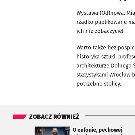
Wystawa (Od)nowa. Mias
rzadko publikowane mat
ich nie zobaczycie!
Warto także bez pośpi
historyka sztuki, profe
architekturze Dolnego 
statystykami Wrocław by
potrzebne stolicy.
ZOBACZ RÓWNIEŻ
otworzy się w nowej karcie
O eufonie, pechowej