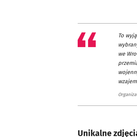
To wyją
wybrany
we Wroc
przemia
wojenny
wzajemn
Organiza
Unikalne zdjęci