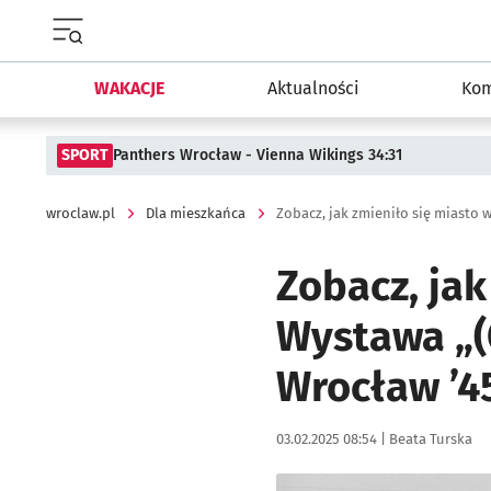
Menu główne portalu wroclaw.pl
WAKACJE
Aktualności
Kom
SPORT
Panthers Wrocław - Vienna Wikings 34:31
wroclaw.pl
Dla mieszkańca
Zobacz, jak zmieniło się miasto w
Zobacz, jak
Wystawa „(
Wrocław ’4
Data publikacji:
Autor:
03.02.2025 08:54 |
Beata Turska
Kliknij, aby powiększyć