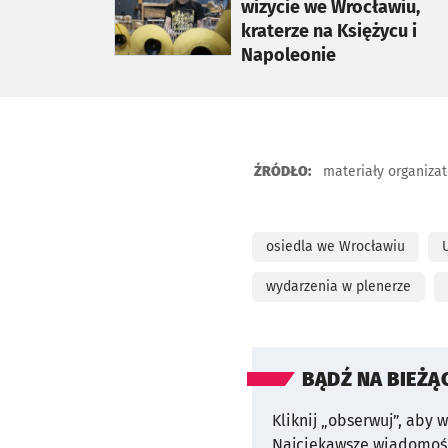
wizycie we Wrocławiu,
kraterze na Księżycu i
Napoleonie
ŹRÓDŁO:
materiały organiza
osiedla we Wrocławiu
wydarzenia w plenerze
BĄDŹ NA BIEŻĄ
Kliknij „obserwuj”, aby 
Najciekawsze wiadomośc