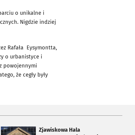
rciu o unikalne i
znych. Nigdzie indziej
zez Rafała Eysymontta,
y o urbanistyce i
e z powojennymi
atego, że cegły były
otworzy się w nowej karcie
Zjawiskowa Hala