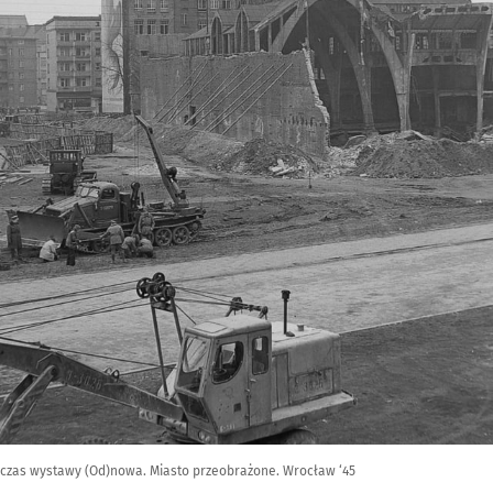
czas wystawy (Od)nowa. Miasto przeobrażone. Wrocław ‘45