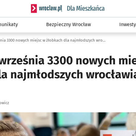
Serwis informacyjny wroclaw.pl podserwis: Dla
unikaty
Bezpieczny Wrocław
Inwesty
Uwaga! Od września 3300 nowych miejsc w żłobkach dla najmłodszych wrocławian [NOWY BIULETYN]
września 3300 nowych mie
la najmłodszych wrocław
owicz