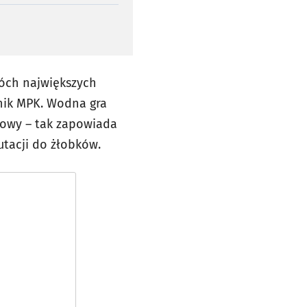
wóch największych
nik MPK. Wodna gra
zmowy – tak zapowiada
rutacji do żłobków.