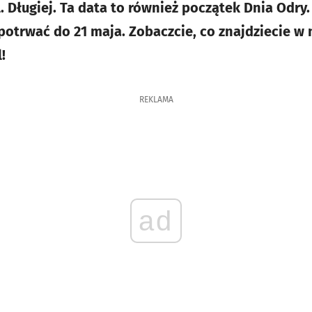
. Długiej. Ta data to również początek Dnia Odry
otrwać do 21 maja. Zobaczcie, co znajdziecie 
!
REKLAMA
ad