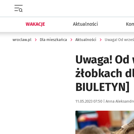
Menu główne portalu wroclaw.pl
WAKACJE
Aktualności
Kom
wroclaw.pl
Dla mieszkańca
Aktualności
Uwaga! Od 
żłobkach d
BIULETYN]
Data publikacji:
Autor:
11.05.2023 07:50 |
Anna Aleksandr
Kliknij, aby powiększyć