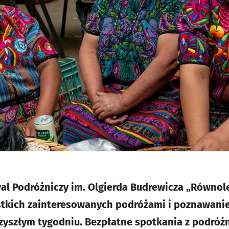
wal Podróżniczy im. Olgierda Budrewicza „Równole
stkich zainteresowanych podróżami i poznawanie
rzyszłym tygodniu. Bezpłatne spotkania z podróżn