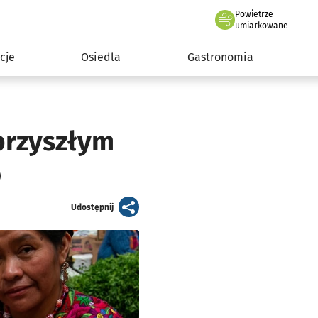
Powietrze
we Wrocławiu
 mieszkańca
umiarkowane
cje
Osiedla
Gastronomia
przyszłym
o
artykuł
Udostępnij