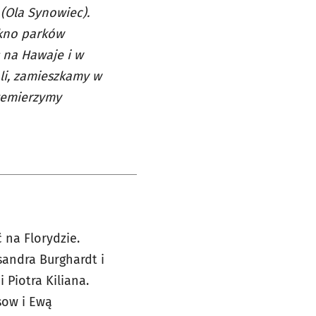
(Ola Synowiec).
ękno parków
 na Hawaje i w
li, zamieszkamy w
rzemierzymy
 na Florydzie.
sandra Burghardt i
 Piotra Kiliana.
sow i Ewą