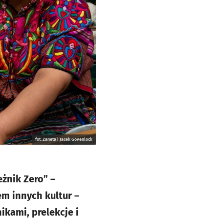
fot. Żaneta i Jacek Govenlock
żnik Zero” –
m innych kultur –
ikami, prelekcje i