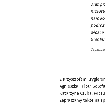
oraz pr
Krzyszt
narodo
podróż 
wiosce 
Grenlan
Organiza
Z Krzysztofem Krygierem
Agnieszka i Piotr Gołof
Katarzyna Czuba. Poczuj
Zapraszamy także na s