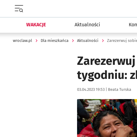
Menu główne portalu wroclaw.pl
WAKACJE
Aktualności
Kom
wroclaw.pl
Dla mieszkańca
Aktualności
Zarezerwuj
tygodniu: z
Data publikacji:
Autor:
03.04.2023 19:53 |
Beata Turska
Kliknij, aby powiększyć