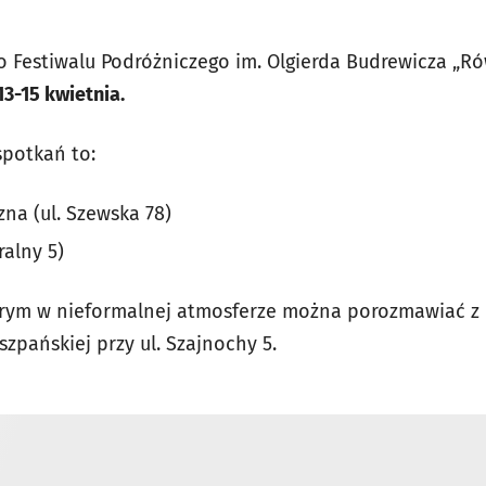
o Festiwalu Podróżniczego im. Olgierda Budrewicza „R
13-15 kwietnia.
spotkań to:
zna (ul. Szewska 78)
ralny 5)
órym w nieformalnej atmosferze można porozmawiać z 
szpańskiej przy ul. Szajnochy 5.