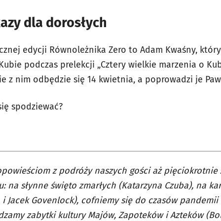
azy dla dorosłych
ocznej edycji Równoleżnika Zero to Adam Kwaśny, który
ubie podczas prelekcji „Cztery wielkie marzenia o Ku
e z nim odbędzie się 14 kwietnia, a poprowadzi je Paw
się spodziewać?
opowieściom z podróży naszych gości aż pięciokrotnie
: na słynne święto zmarłych (Katarzyna Czuba), na ka
 i Jacek Govenlock), cofniemy się do czasów pandemii 
zamy zabytki kultury Majów, Zapoteków i Azteków (Bo