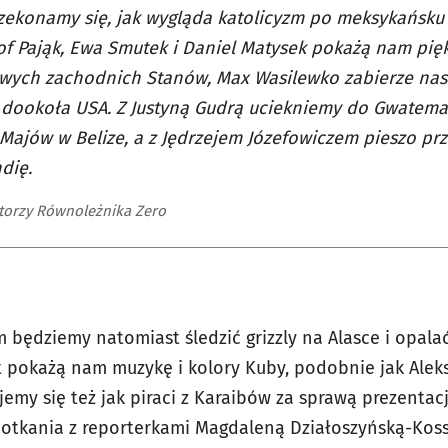
zekonamy się, jak wygląda katolicyzm po meksykańsku 
of Pająk, Ewa Smutek i Daniel Matysek pokażą nam pi
wych zachodnich Stanów, Max Wasilewko zabierze nas
dookoła USA. Z Justyną Gudrą uciekniemy do Gwatema
Majów w Belize, a z Jędrzejem Józefowiczem pieszo p
dię.
torzy Równoleżnika Zero
 będziemy natomiast śledzić grizzly na Alasce i opalać
it pokażą nam muzykę i kolory Kuby, podobnie jak Alek
emy się też jak piraci z Karaibów za sprawą prezentacji
potkania z reporterkami Magdaleną Działoszyńską-Kos