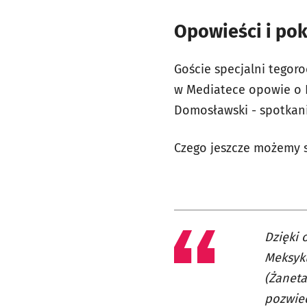
Opowieści i pok
Goście specjalni tegor
w Mediatece opowie o K
Domosławski - spotkani
Czego jeszcze możemy 
Dzięki 
Meksyku
(Żaneta
pozwied