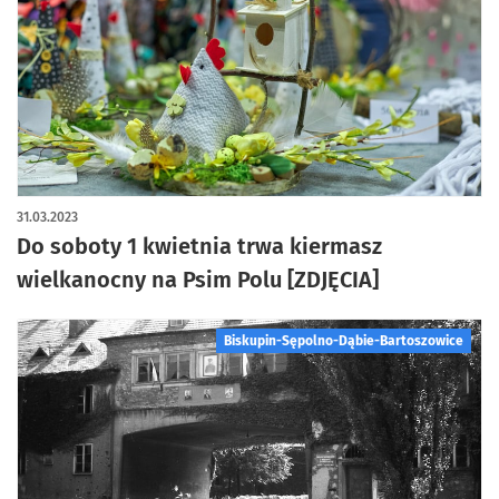
artykuł z galerią zdjęć
31.03.2023
Do soboty 1 kwietnia trwa kiermasz
wielkanocny na Psim Polu [ZDJĘCIA]
Biskupin-Sępolno-Dąbie-Bartoszowice