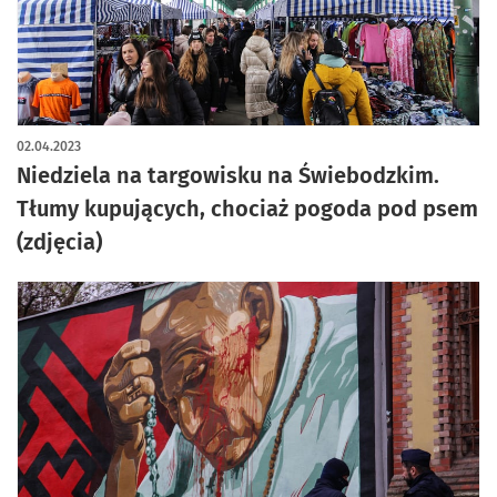
artykuł z galerią zdjęć
02.04.2023
Niedziela na targowisku na Świebodzkim.
Tłumy kupujących, chociaż pogoda pod psem
(zdjęcia)