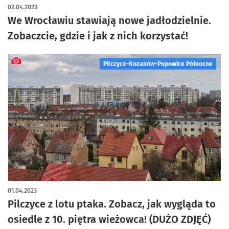
artykuł z galerią zdjęć
02.04.2023
We Wrocławiu stawiają nowe jadłodzielnie.
Zobaczcie, gdzie i jak z nich korzystać!
Pilczyce-Kozanów-Popowice Północne
artykuł z galerią zdjęć
01.04.2023
Pilczyce z lotu ptaka. Zobacz, jak wygląda to
osiedle z 10. piętra wieżowca! (DUŻO ZDJĘĆ)