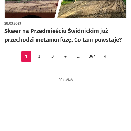
artykuł z galerią zdjęć
28.03.2023
Skwer na Przedmieściu Świdnickim już
przechodzi metamorfozę. Co tam powstaje?
1
2
3
4
…
367
»
REKLAMA