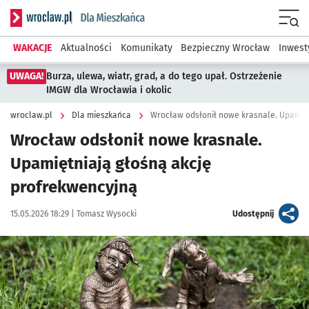
Serwis informacyjny wroclaw.pl podserwis: Dla mieszkańca
Menu
WAKACJE
Aktualności
Komunikaty
Bezpieczny Wrocław
Inwest
UWAGA!
Burza, ulewa, wiatr, grad, a do tego upał. Ostrzeżenie
IMGW dla Wrocławia i okolic
wroclaw.pl
Dla mieszkańca
Wrocław odsłonił nowe krasnale. Upamięt
Wrocław odsłonił nowe krasnale.
Upamiętniają głośną akcję
profrekwencyjną
Data publikacji:
Autor:
artykuł
15.05.2026 18:29 |
Tomasz Wysocki
Udostępnij
Kliknij, aby zobaczyć galerię