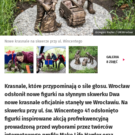
Grzegorz Rajter / UM Wrocław
Nowe krasnale na skwerze przy ul. Wincentego
GALERIA
8
ZDJĘĆ
Krasnale, które przypominają o sile głosu. Wrocław
odsłonił nowe figurki na słynnym skwerku Dwa
nowe krasnale oficjalnie stanęły we Wrocławiu. Na
skwerku przy ul. św. Wincentego 41 odsłonięto
figurki inspirowane akcją profrekwencyjną
prowadzoną przed wyborami przez twórców