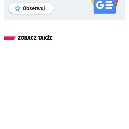
profil
google news
serwisu wroclaw
Obserwuj
ZOBACZ TAKŻE