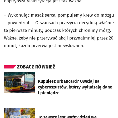
najszybsza resuscytacja jest tak ważna:
– Wykonując masaż serca, pompujemy krew do mózgu
– powiedział. – O szansach przeżycia decydują właśnie
te pierwsze minuty, podczas których chronimy mózg.
Ważne, żeby nie przerywać akcji przynajmniej przez 20
minut, każda przerwa jest niewskazana.
ZOBACZ RÓWNIEŻ
otworzy się w nowej karcie
Kupujesz Urbancard? Uważaj na
cyberoszustów, którzy wyłudzają dane
i pieniądze
otworzy się w nowej karcie
To zawsze jest ważny dzień we