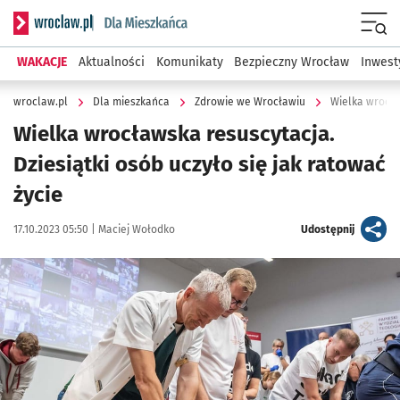
Serwis informacyjny wroclaw.pl podserwis: Dla mieszkańca
Menu
WAKACJE
Aktualności
Komunikaty
Bezpieczny Wrocław
Inwest
wroclaw.pl
Dla mieszkańca
Zdrowie we Wrocławiu
Wielka wrocław
Wielka wrocławska resuscytacja.
Dziesiątki osób uczyło się jak ratować
życie
Data publikacji:
Autor:
artykuł
17.10.2023 05:50 |
Maciej Wołodko
Udostępnij
Kliknij, aby zobaczyć galerię