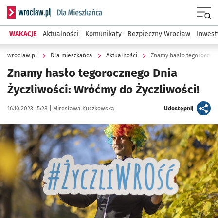
Serwis informacyjny wroclaw.pl podserwis: Dla mieszkańca
Menu
WAKACJE
Aktualności
Komunikaty
Bezpieczny Wrocław
Inwest
wroclaw.pl
Dla mieszkańca
Aktualności
Znamy hasło tegorocznego
Znamy hasło tegorocznego Dnia
Życzliwości: Wróćmy do Życzliwości!
Data publikacji:
Autor:
artykuł
16.10.2023 15:28 |
Mirosława Kuczkowska
Udostępnij
Kliknij, aby powiększyć