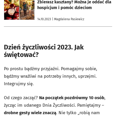
otworzy się w nowej karcie
Zbierasz kasztany? Można je oddać dla
hospicjum i pomóc dzieciom
14.10.2023
| Magdalena Pasiewicz
Dzień życzliwości 2023. Jak
świętować?
Po prostu bądźmy przyjaźni. Pomagajmy sobie,
bądźmy wrażliwi na potrzeby innych, uprzejmi.
Integrujmy się.
Od czego zacząć?
Na początek pozdrówmy 10 osób
,
życząc im udanego Dnia Życzliwości. Pamiętajmy –
drobne gesty wiele znaczą
. Nie tylko „robią nam