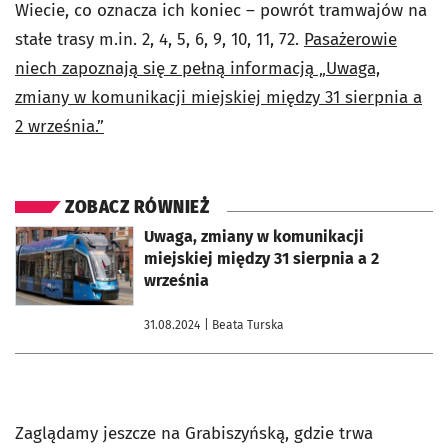
Wiecie, co oznacza ich koniec – powrót tramwajów na
stałe trasy m.in. 2, 4, 5, 6, 9, 10, 11, 72.
Pasażerowie
niech zapoznają się z pełną informacją „Uwaga,
zmiany w komunikacji miejskiej między 31 sierpnia a
2 września.”
ZOBACZ RÓWNIEŻ
otworzy się w nowej karcie
Uwaga, zmiany w komunikacji
miejskiej między 31 sierpnia a 2
września
31.08.2024
| Beata Turska
Zaglądamy jeszcze na Grabiszyńską, gdzie trwa