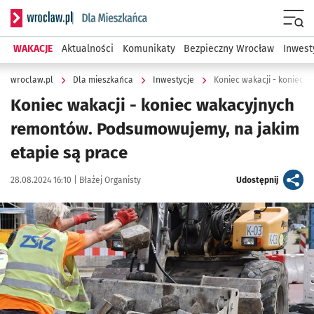
Serwis informacyjny wroclaw.pl podserwis: Dla mieszkańca
Menu
WAKACJE
Aktualności
Komunikaty
Bezpieczny Wrocław
Inwest
wroclaw.pl
Dla mieszkańca
Inwestycje
Koniec wakacji - koniec 
Koniec wakacji - koniec wakacyjnych
remontów. Podsumowujemy, na jakim
etapie są prace
Data publikacji:
Autor:
artykuł
28.08.2024 16:10 |
Błażej Organisty
Udostępnij
Kliknij, aby powiększyć