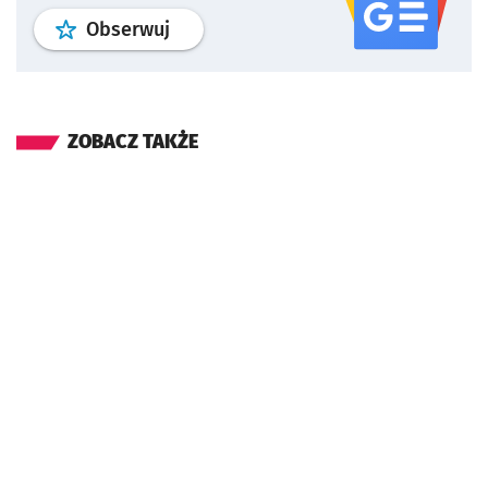
profil
google news
serwisu wroclaw
Obserwuj
ZOBACZ TAKŻE