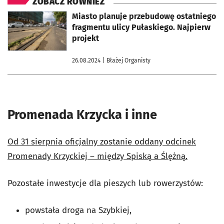
ZOBACZ RÓWNIEŻ
otworzy się w nowej karcie
Miasto planuje przebudowę ostatniego
fragmentu ulicy Pułaskiego. Najpierw
projekt
26.08.2024
| Błażej Organisty
Promenada Krzycka i inne
Od 31 sierpnia oficjalny zostanie oddany odcinek
Promenady Krzyckiej – między Spiską a Ślężną.
Pozostałe inwestycje dla pieszych lub rowerzystów:
powstała droga na Szybkiej,