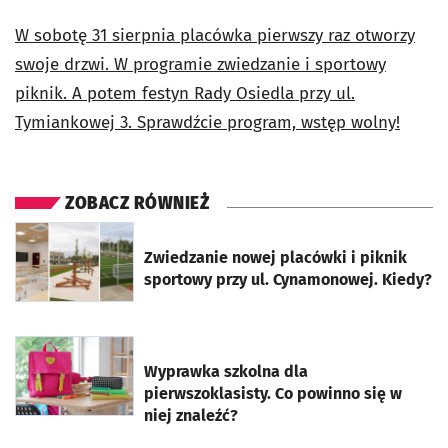
W sobotę 31 sierpnia placówka pierwszy raz otworzy
swoje drzwi. W programie zwiedzanie i sportowy
piknik. A potem festyn Rady Osiedla przy ul.
Tymiankowej 3. Sprawdźcie program, wstęp wolny!
ZOBACZ RÓWNIEŻ
otworzy się w nowej karcie
Zwiedzanie nowej placówki i piknik
sportowy przy ul. Cynamonowej. Kiedy?
otworzy się w nowej karcie
Wyprawka szkolna dla
pierwszoklasisty. Co powinno się w
niej znaleźć?