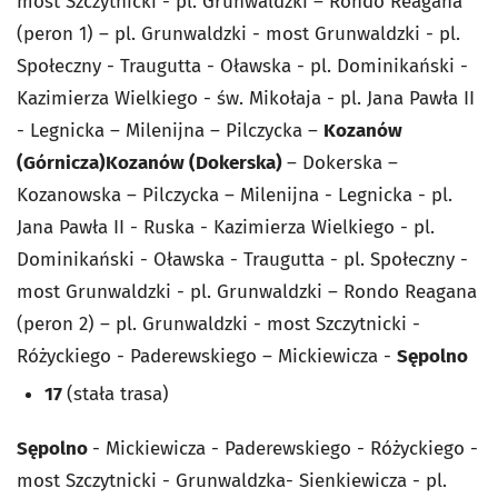
most Szczytnicki - pl. Grunwaldzki – Rondo Reagana
(peron 1) – pl. Grunwaldzki - most Grunwaldzki - pl.
Społeczny - Traugutta - Oławska - pl. Dominikański -
Kazimierza Wielkiego - św. Mikołaja - pl. Jana Pawła II
- Legnicka – Milenijna – Pilczycka –
Kozanów
(Górnicza)
Kozanów (Dokerska)
– Dokerska –
Kozanowska – Pilczycka – Milenijna - Legnicka - pl.
Jana Pawła II - Ruska - Kazimierza Wielkiego - pl.
Dominikański - Oławska - Traugutta - pl. Społeczny -
most Grunwaldzki - pl. Grunwaldzki – Rondo Reagana
(peron 2) – pl. Grunwaldzki - most Szczytnicki -
Różyckiego - Paderewskiego – Mickiewicza -
Sępolno
17
(stała trasa)
Sępolno
- Mickiewicza - Paderewskiego - Różyckiego -
most Szczytnicki - Grunwaldzka- Sienkiewicza - pl.