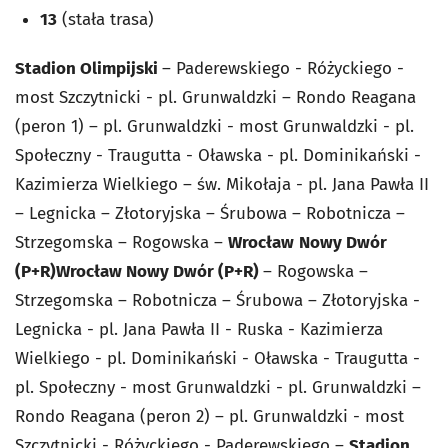
13
(stała trasa)
Stadion Olimpijski
– Paderewskiego - Różyckiego -
most Szczytnicki - pl. Grunwaldzki – Rondo Reagana
(peron 1) – pl. Grunwaldzki - most Grunwaldzki - pl.
Społeczny - Traugutta - Oławska - pl. Dominikański -
Kazimierza Wielkiego – św. Mikołaja - pl. Jana Pawła II
– Legnicka – Złotoryjska – Śrubowa – Robotnicza –
Strzegomska – Rogowska –
Wrocław
Nowy Dwór
(P+R)
Wrocław Nowy Dwór (P+R)
– Rogowska –
Strzegomska – Robotnicza – Śrubowa – Złotoryjska -
Legnicka - pl. Jana Pawła II - Ruska - Kazimierza
Wielkiego - pl. Dominikański - Oławska - Traugutta -
pl. Społeczny - most Grunwaldzki - pl. Grunwaldzki –
Rondo Reagana (peron 2) – pl. Grunwaldzki - most
Szczytnicki - Różyckiego - Paderewskiego –
Stadion