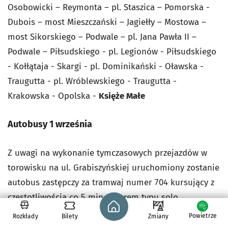
Osobowicki – Reymonta – pl. Staszica – Pomorska -
Dubois – most Mieszczański – Jagiełły – Mostowa –
most Sikorskiego – Podwale – pl. Jana Pawła II –
Podwale – Piłsudskiego - pl. Legionów - Piłsudskiego
- Kołłątaja - Skargi - pl. Dominikański - Oławska -
Traugutta - pl. Wróblewskiego - Traugutta -
Krakowska - Opolska -
Księże Małe
Autobusy 1 września
Z uwagi na wykonanie tymczasowych przejazdów w
torowisku na ul. Grabiszyńskiej uruchomiony zostanie
autobus zastępczy za tramwaj numer 704 kursujący z
częstotliwością co 5 min taborem typu solo.
Strona główna - wroclaw.pl
Powietrze
Rozkłady
Bilety
Zmiany
704