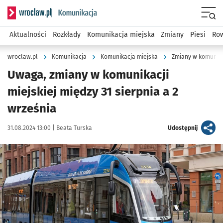
Serwis informacyjny wroclaw.pl podserwis: Komunikacja
Menu
Aktualności
Rozkłady
Komunikacja miejska
Zmiany
Piesi
Row
wroclaw.pl
Komunikacja
Komunikacja miejska
Zmiany w komunika
Uwaga, zmiany w komunikacji
miejskiej między 31 sierpnia a 2
września
Data publikacji:
Autor:
artykuł
31.08.2024 13:00 |
Beata Turska
Udostępnij
Kliknij, aby powiększyć