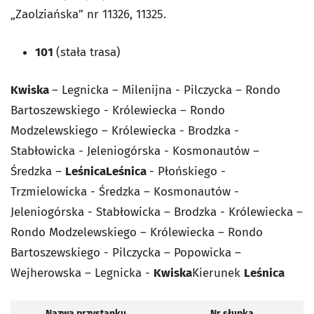
„Zaolziańska” nr 11326, 11325.
101
(stała trasa)
Kwiska
– Legnicka – Milenijna - Pilczycka – Rondo
Bartoszewskiego - Królewiecka – Rondo
Modzelewskiego – Królewiecka - Brodzka -
Stabłowicka - Jeleniogórska - Kosmonautów –
Średzka –
Leśnica
Leśnica
- Płońskiego -
Trzmielowicka - Średzka – Kosmonautów -
Jeleniogórska - Stabłowicka – Brodzka - Królewiecka –
Rondo Modzelewskiego – Królewiecka – Rondo
Bartoszewskiego - Pilczycka – Popowicka –
Wejherowska – Legnicka -
Kwiska
Kierunek
Leśnica
Nazwa przystanku
Nr słupka