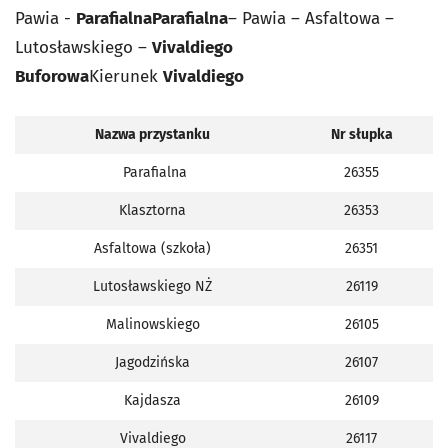
Pawia -
Parafialna
Parafialna
– Pawia – Asfaltowa –
Lutosławskiego –
Vivaldiego
Buforowa
Kierunek
Vivaldiego
Nazwa przystanku
Nr słupka
Parafialna
26355
Klasztorna
26353
Asfaltowa (szkoła)
26351
Lutosławskiego NŻ
26119
Malinowskiego
26105
Jagodzińska
26107
Kajdasza
26109
Vivaldiego
26117