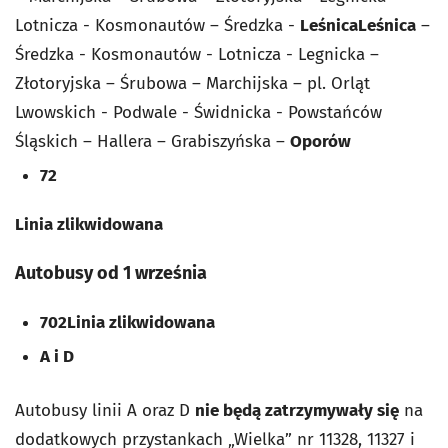
Lotnicza - Kosmonautów – Średzka -
Leśnica
Leśnica
–
Średzka - Kosmonautów - Lotnicza - Legnicka –
Złotoryjska – Śrubowa – Marchijska – pl. Orląt
Lwowskich - Podwale - Świdnicka - Powstańców
Śląskich – Hallera – Grabiszyńska –
Oporów
72
Linia zlikwidowana
Autobusy od 1 września
702
Linia zlikwidowana
A i D
Autobusy linii A oraz D
nie będą zatrzymywały się
na
dodatkowych przystankach „Wielka” nr 11328, 11327 i