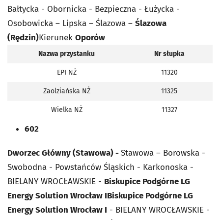
Bałtycka - Obornicka - Bezpieczna - Łużycka -
Osobowicka – Lipska – Ślazowa –
Ślazowa
(Rędzin)
Kierunek
Oporów
Nazwa przystanku
Nr słupka
EPI NŻ
11320
Zaolziańska NŻ
11325
Wielka NŻ
11327
602
Dworzec Główny (Stawowa) -
Stawowa – Borowska -
Swobodna - Powstańców Śląskich - Karkonoska -
BIELANY WROCŁAWSKIE -
Biskupice Podgórne LG
Energy Solution Wrocław I
Biskupice Podgórne LG
Energy Solution Wrocław I
- BIELANY WROCŁAWSKIE -