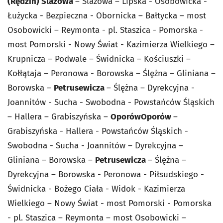
(Rędzin) Ślazowa
– Ślazowa – Lipska - Osobowicka -
Łużycka - Bezpieczna - Obornicka – Bałtycka – most
Osobowicki – Reymonta - pl. Staszica - Pomorska -
most Pomorski - Nowy Świat - Kazimierza Wielkiego –
Krupnicza – Podwale – Świdnicka – Kościuszki –
Kołłątaja – Peronowa - Borowska – Ślężna – Gliniana –
Borowska –
Petrusewicza
– Ślężna – Dyrekcyjna -
Joannitów - Sucha - Swobodna - Powstańców Śląskich
– Hallera – Grabiszyńska –
Oporów
Oporów
–
Grabiszyńska - Hallera - Powstańców Śląskich -
Swobodna - Sucha - Joannitów – Dyrekcyjna –
Gliniana – Borowska –
Petrusewicza
– Ślężna –
Dyrekcyjna – Borowska - Peronowa - Piłsudskiego -
Świdnicka - Bożego Ciała - Widok - Kazimierza
Wielkiego – Nowy Świat - most Pomorski - Pomorska
- pl. Staszica – Reymonta – most Osobowicki –