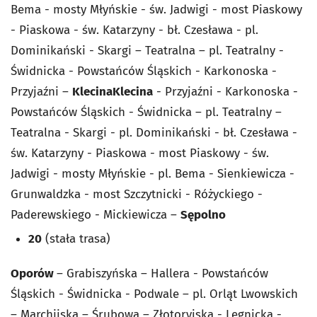
Bema - mosty Młyńskie - św. Jadwigi - most Piaskowy
- Piaskowa - św. Katarzyny - bł. Czesława - pl.
Dominikański - Skargi – Teatralna – pl. Teatralny -
Świdnicka - Powstańców Śląskich - Karkonoska -
Przyjaźni –
Klecina
Klecina
- Przyjaźni - Karkonoska -
Powstańców Śląskich - Świdnicka – pl. Teatralny –
Teatralna - Skargi - pl. Dominikański - bł. Czesława -
św. Katarzyny - Piaskowa - most Piaskowy - św.
Jadwigi - mosty Młyńskie - pl. Bema - Sienkiewicza -
Grunwaldzka - most Szczytnicki - Różyckiego -
Paderewskiego - Mickiewicza –
Sępolno
20
(stała trasa)
Oporów
– Grabiszyńska – Hallera - Powstańców
Śląskich - Świdnicka - Podwale – pl. Orląt Lwowskich
– Marchijska – Śrubowa – Złotoryjska - Legnicka -