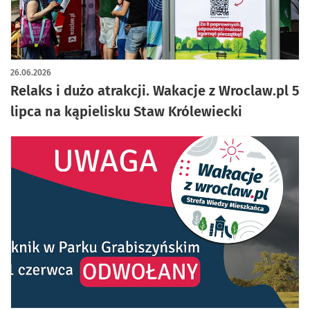
artykuł z galerią zdjęć
26.06.2026
Relaks i dużo atrakcji. Wakacje z Wroclaw.pl 5
lipca na kąpielisku Staw Królewiecki