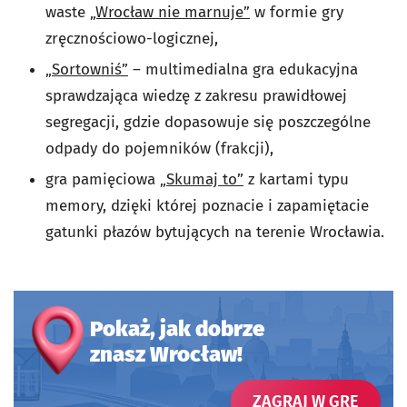
waste
„Wrocław nie marnuje”
w formie gry
zręcznościowo-logicznej,
„Sortowniś”
–
multimedialna gra edukacyjna
sprawdzająca wiedzę z zakresu prawidłowej
segregacji, gdzie dopasowuje się poszczególne
odpady do pojemników (frakcji),
gra pamięciowa
„Skumaj to”
z kartami typu
memory, dzięki której poznacie i zapamiętacie
gatunki płazów bytujących na terenie Wrocławia.
Pokaż, jak dobrze
znasz Wrocław!
- OTW
ZAGRAJ W GRĘ