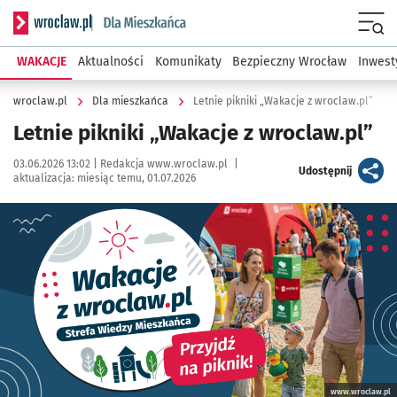
Serwis informacyjny wroclaw.pl podserwis: Dla mieszkańca
Menu
WAKACJE
Aktualności
Komunikaty
Bezpieczny Wrocław
Inwest
wroclaw.pl
Dla mieszkańca
Letnie pikniki „Wakacje z wroclaw.pl”
Letnie pikniki „Wakacje z wroclaw.pl”
Data publikacji:
Autor:
03.06.2026 13:02 |
Redakcja www.wroclaw.pl
|
artykuł
Udostępnij
aktualizacja:
miesiąc temu, 01.07.2026
Kliknij, aby powiększyć
www.wroclaw.pl