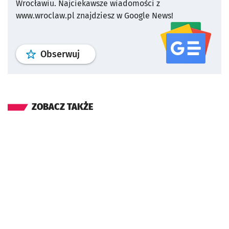
Wrocławiu.
Najciekawsze wiadomości z
www.wroclaw.pl znajdziesz w Google News!
profil
google news
serwisu wroclaw
Obserwuj
ZOBACZ TAKŻE