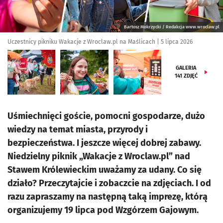
Bartosz Mokrzycki / Redakcja www.wroclaw.pl
Uczestnicy pikniku Wakacje z Wroclaw.pl na Maślicach | 5 lipca 2026
GALERIA
141
ZDJĘĆ
Uśmiechnięci goście, pomocni gospodarze, dużo
wiedzy na temat miasta, przyrody i
bezpieczeństwa. I jeszcze więcej dobrej zabawy.
Niedzielny piknik „Wakacje z Wroclaw.pl” nad
Stawem Królewieckim uważamy za udany. Co się
działo? Przeczytajcie i zobaczcie na zdjęciach. I od
razu zapraszamy na następną taką imprezę, którą
organizujemy 19 lipca pod Wzgórzem Gajowym.