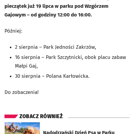
pieczątek już 19 lipca w parku pod Wzgórzem
Gajowym – od godziny 12:00 do 16:00.
Później:
2 sierpnia – Park Jedności Zakrzów,
16 sierpnia – Park Szczytnicki, obok placu zabaw
Małpi Gaj,
30 sierpnia – Polana Karłowicka.
Do zobaczenia!
ZOBACZ RÓWNIEŻ
otworzy się w nowej karcie
Nadodrzański Dzień Psa w Parku