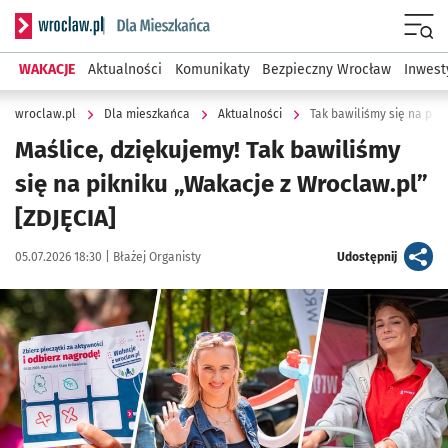
Serwis informacyjny wroclaw.pl podserwis: Dla mieszkańca
Menu
WAKACJE
Aktualności
Komunikaty
Bezpieczny Wrocław
Inwest
wroclaw.pl
Dla mieszkańca
Aktualności
Tak bawiliśmy się na pik
Maślice, dziękujemy! Tak bawiliśmy
się na pikniku „Wakacje z Wroclaw.pl”
[ZDJĘCIA]
Data publikacji:
Autor:
artykuł
05.07.2026 18:30 |
Błażej Organisty
Udostępnij
Kliknij, aby zobaczyć galerię