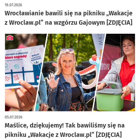
artykuł z galerią zdjęć
19.07.2026
Wrocławianie bawili się na pikniku „Wakacje
z Wroclaw.pl” na wzgórzu Gajowym [ZDJĘCIA]
artykuł z galerią zdjęć
05.07.2026
Maślice, dziękujemy! Tak bawiliśmy się na
pikniku „Wakacje z Wroclaw.pl” [ZDJĘCIA]