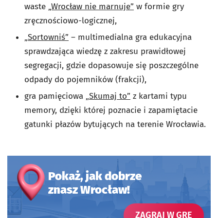
waste
„Wrocław nie marnuje”
w formie gry
zręcznościowo-logicznej,
„Sortowniś”
–
multimedialna gra edukacyjna
sprawdzająca wiedzę z zakresu prawidłowej
segregacji, gdzie dopasowuje się poszczególne
odpady do pojemników (frakcji),
gra pamięciowa
„Skumaj to”
z kartami typu
memory, dzięki której poznacie i zapamiętacie
gatunki płazów bytujących na terenie Wrocławia.
Pokaż, jak dobrze
znasz Wrocław!
- OTW
ZAGRAJ W GRĘ