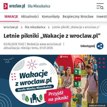
Serwis informacyjny wroclaw.pl podserwis: Dla mieszkańca
Menu
WAKACJE
Aktualności
Komunikaty
Bezpieczny Wrocław
Inwest
wroclaw.pl
Dla mieszkańca
Letnie pikniki „Wakacje z wroclaw.pl”
Letnie pikniki „Wakacje z wroclaw.pl”
Data publikacji:
Autor:
03.06.2026 13:02 |
Redakcja www.wroclaw.pl
|
artykuł
Udostępnij
aktualizacja:
miesiąc temu, 01.07.2026
Kliknij, aby powiększyć
www.wroclaw.pl