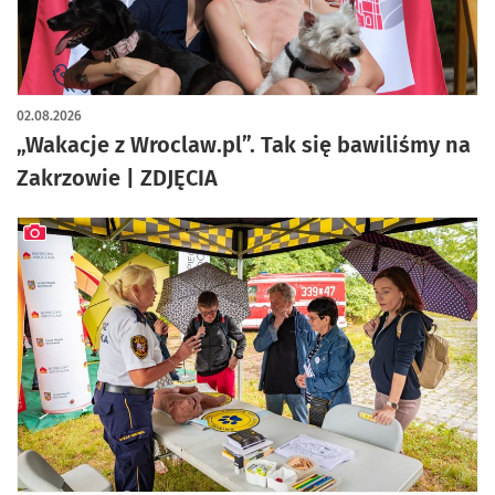
artykuł z galerią zdjęć
02.08.2026
„Wakacje z Wroclaw.pl”. Tak się bawiliśmy na
Zakrzowie | ZDJĘCIA