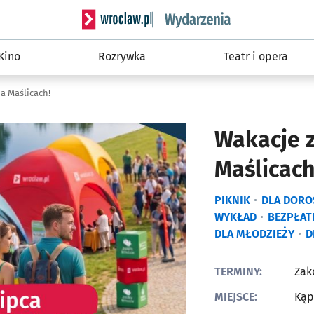
Serwis informacyjny wroclaw.pl podserwis: W
Kino
Rozrywka
Teatr i opera
a Maślicach!
Wakacje z
Maślicach
PIKNIK
DLA DORO
WYKŁAD
BEZPŁAT
DLA MŁODZIEŻY
D
TERMINY:
Zak
MIEJSCE:
Kąp