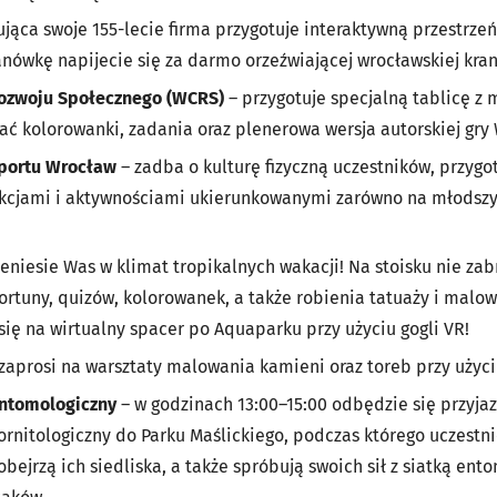
ująca swoje 155-lecie firma przygotuje interaktywną przestrzeń
nówkę napijecie się za darmo orzeźwiającej wrocławskiej kra
ozwoju Społecznego (WCRS)
– przygotuje specjalną tablicę z
ć kolorowanki, zadania oraz plenerowa wersja autorskiej gry 
portu Wrocław
– zadba o kulturę fizyczną uczestników, przygo
kcjami i aktywnościami ukierunkowanymi zarówno na młodszych
eniesie Was w klimat tropikalnych wakacji! Na stoisku nie zab
fortuny, quizów, kolorowanek, a także robienia tatuaży i mal
się na wirtualny spacer po Aquaparku przy użyciu gogli VR!
zaprosi na warsztaty malowania kamieni oraz toreb przy użyc
entomologiczny
– w godzinach 13:00–15:00 odbędzie się przyja
rnitologiczny do Parku Maślickiego, podczas którego uczestni
bejrzą ich siedliska, a także spróbują swoich sił z siatką ent