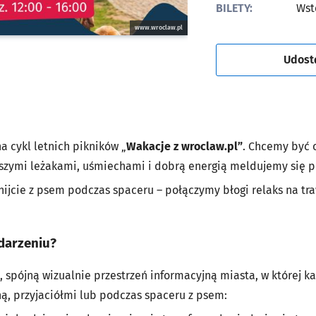
BILETY:
Wst
www.wroclaw.pl
Udost
 cykl letnich pikników „
Wakacje z wroclaw.pl”
. Chcemy być 
aszymi leżakami, uśmiechami i dobrą energią meldujemy się pr
nijcie z psem podczas spaceru – połączymy błogi relaks na tr
darzeniu?
 spójną wizualnie przestrzeń informacyjną miasta, w której ka
ną, przyjaciółmi lub podczas spaceru z psem: