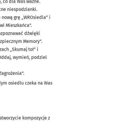
, co dla Was ważne.
tne niespodzianki.
ie nową grę „WROsiedla” i
wi Mieszkańca”.
rozpoznawać dźwięki
Bezpiecznym Memory”.
zach „Skumaj to!” i
(Oddaj, wymień, podziel
Zagrożenia”.
dym osiedlu czeka na Was
 stworzycie kompozycje z