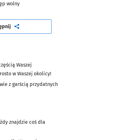
ęp wolny
artykuł
ępnij
częścią Waszej
osto w Waszej okolicy!
awie z garścią przydatnych
żdy znajdzie coś dla