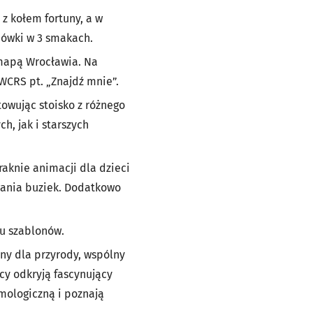
 z kołem fortuny, a w
nówki w 3 smakach.
 mapą Wrocławia. Na
WCRS pt. „Znajdź mnie”.
towując stoisko z różnego
, jak i starszych
raknie animacji dla dzieci
owania buziek. Dodatkowo
iu szablonów.
zny dla przyrody, wspólny
cy odkryją fascynujący
omologiczną i poznają