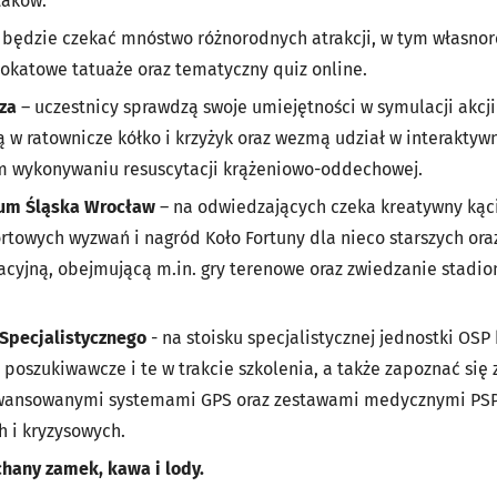
taków.
u będzie czekać mnóstwo różnorodnych atrakcji, w tym własno
rokatowe tatuaże oraz tematyczny quiz online.
za
– uczestnicy sprawdzą swoje umiejętności w symulacji akcj
ają w ratownicze kółko i krzyżyk oraz wezmą udział w interakty
m wykonywaniu resuscytacji krążeniowo-oddechowej.
eum Śląska Wrocław
– na odwiedzających czeka kreatywny kąc
rtowych wyzwań i nagród Koło Fortuny dla nieco starszych or
kacyjną, obejmującą m.in. gry terenowe oraz zwiedzanie stadi
Specjalistycznego
- na stoisku specjalistycznej jednostki OS
 poszukiwawcze i te w trakcie szkolenia, a także zapoznać si
wansowanymi systemami GPS oraz zestawami medycznymi PSP
 i kryzysowych.
hany zamek, kawa i lody.