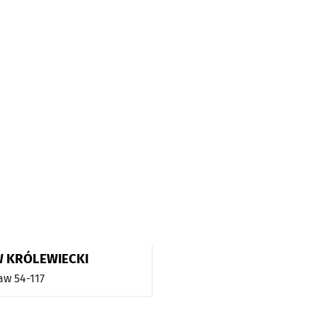
W KRÓLEWIECKI
aw
54-117