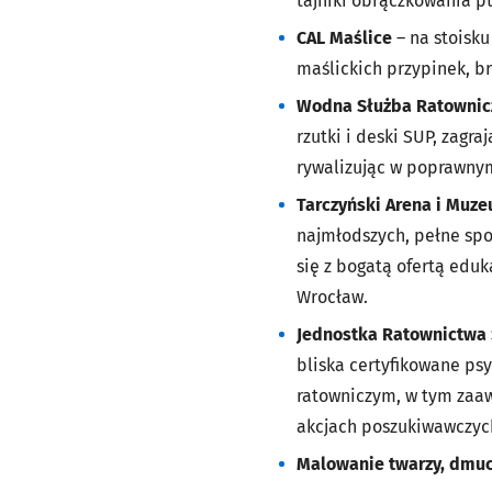
tajniki obrączkowania p
CAL Maślice
– na stoisk
maślickich przypinek, b
Wodna Służba Ratownic
rzutki i deski SUP, zagr
rywalizując w poprawny
Tarczyński Arena i Muz
najmłodszych, pełne spo
się z bogatą ofertą edu
Wrocław.
Jednostka Ratownictwa 
bliska certyfikowane psy
ratowniczym, w tym zaa
akcjach poszukiwawczych
Malowanie twarzy, dmuc