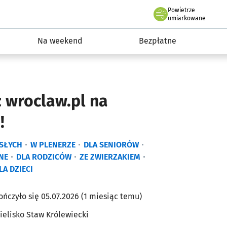
Powietrze
we Wrocławiu
ydarzenia
umiarkowane
Na weekend
Bezpłatne
 wroclaw.pl na
!
SŁYCH
W PLENERZE
DLA SENIORÓW
NE
DLA RODZICÓW
ZE ZWIERZAKIEM
LA DZIECI
ończyło się 05.07.2026 (1 miesiąc temu)
ielisko Staw Królewiecki