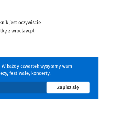
knik jest oczywiście
tkę z wroclaw.pl!
a! W każdy czwartek wysyłamy wam
zy, festiwale, koncerty.
na newsletter
Zapisz się