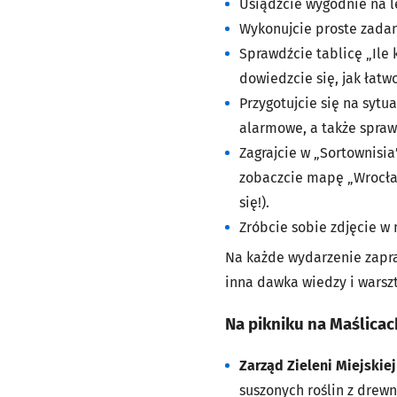
Usiądźcie wygodnie na l
Wykonujcie proste zadani
Sprawdźcie tablicę „Ile 
dowiedzcie się, jak łat
Przygotujcie się na syt
alarmowe, a także spraw
Zagrajcie w „Sortownisia
zobaczcie mapę „Wrocław 
się!).
Zróbcie sobie zdjęcie w 
Na każde wydarzenie zapr
inna dawka wiedzy i warsz
Na pikniku na Maślicac
Zarząd Zieleni Miejskiej
suszonych roślin z drew