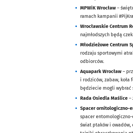
MPWiK Wrocław
– święt
ramach kampanii #PijKra
Wrocławskie Centrum R
najmłodszych będą czeka
Młodzieżowe Centrum S
rodzaju sportowymi atra
odbiorców.
Aquapark Wrocław
– prz
i rodziców, zabaw, koła 
będziecie mogli wybrać 
Rada Osiedla Maślice
– 
Spacer ornitologiczno-
spacer entomologiczno-o
świat ptaków i owadów, o