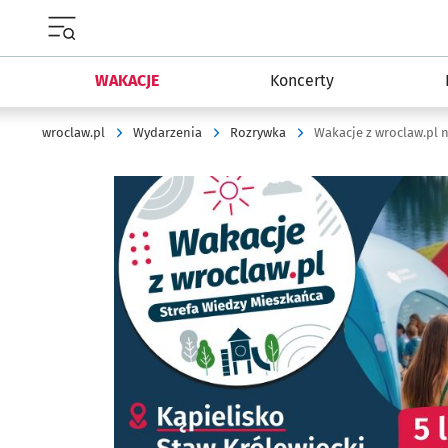
Menu główne portalu wroclaw.pl
WAKACJE
Koncerty
wroclaw.pl
Wydarzenia
Rozrywka
Wakacje z wroclaw.pl n
Kliknij, aby powiększyć