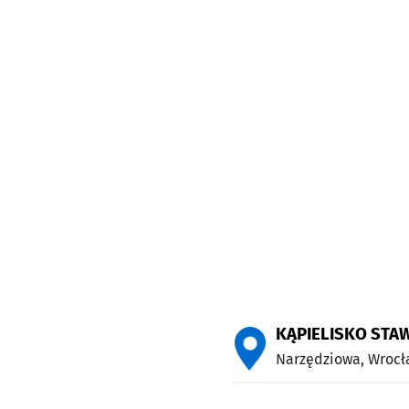
KĄPIELISKO STA
Narzędziowa,
Wrocł