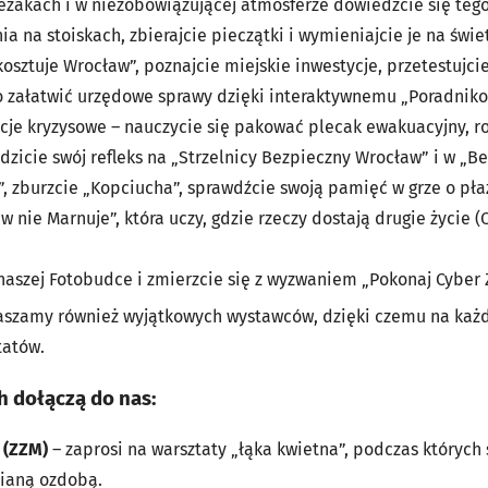
eżakach i w niezobowiązującej atmosferze dowiedzcie się tego
a na stoiskach, zbierajcie pieczątki i wymieniajcie je na świe
kosztuje Wrocław”, poznajcie miejskie inwestycje, przetestujc
wo załatwić urzędowe sprawy dzięki interaktywnemu „Poradniko
uacje kryzysowe – nauczycie się pakować plecak ewakuacyjny, 
dzicie swój refleks na „Strzelnicy Bezpieczny Wrocław” i w „
”, zburzcie „Kopciucha”, sprawdźcie swoją pamięć w grze o pła
nie Marnuje”, która uczy, gdzie rzeczy dostają drugie życie 
naszej Fotobudce i zmierzcie się z wyzwaniem „Pokonaj Cyber 
aszamy również wyjątkowych wystawców, dzięki czemu na każ
tatów.
h dołączą do nas:
 (ZZM)
– zaprosi na warsztaty „łąka kwietna”, podczas których
nianą ozdobą.