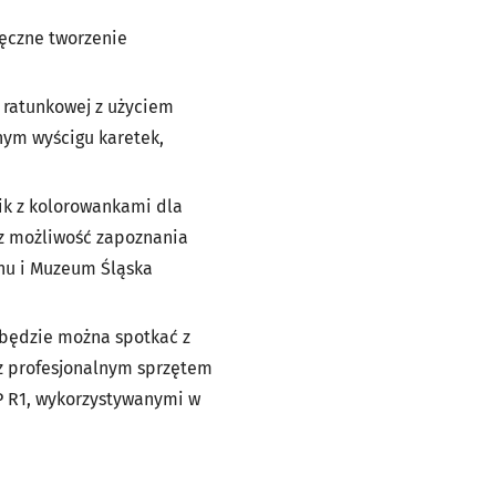
ręczne tworzenie
i ratunkowej z użyciem
wnym wyścigu karetek,
ik z kolorowankami dla
az możliwość zapoznania
onu i Muzeum Śląska
P będzie można spotkać z
ę z profesjonalnym sprzętem
 R1, wykorzystywanymi w