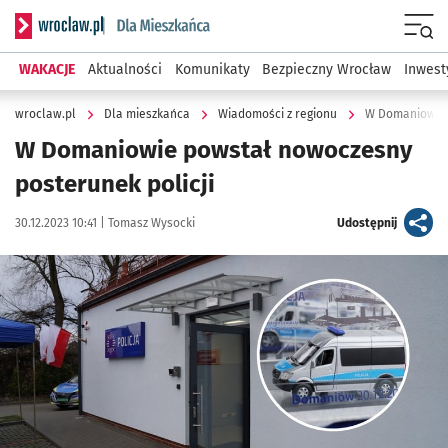
Serwis informacyjny wroclaw.pl podserwis: Dla mieszkańca
Menu
WAKACJE
Aktualności
Komunikaty
Bezpieczny Wrocław
Inwest
wroclaw.pl
Dla mieszkańca
Wiadomości z regionu
W Domaniowie 
W Domaniowie powstał nowoczesny
posterunek policji
Data publikacji:
Autor:
artykuł
30.12.2023 10:41 |
Tomasz Wysocki
Udostępnij
Kliknij, aby zobaczyć galerię