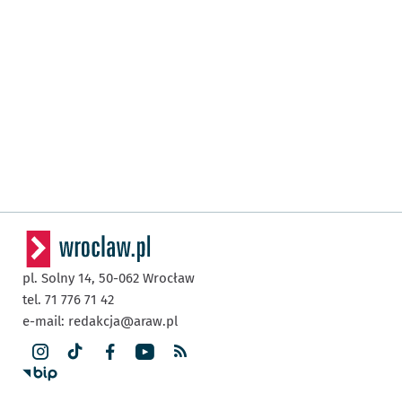
pl. Solny 14,
50-062
Wrocław
tel. 71 776 71 42
e-mail:
redakcja@araw.pl