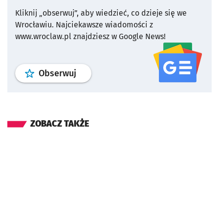
Kliknij „obserwuj”, aby wiedzieć, co dzieje się we
Wrocławiu.
Najciekawsze wiadomości z
www.wroclaw.pl znajdziesz w Google News!
profil
google news
serwisu wroclaw
Obserwuj
ZOBACZ TAKŻE