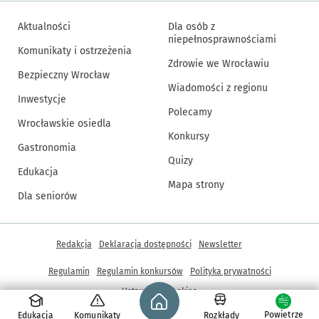
Aktualności
Dla osób z
niepełnosprawnościami
Komunikaty i ostrzeżenia
Zdrowie we Wrocławiu
Bezpieczny Wrocław
Wiadomości z regionu
Inwestycje
Polecamy
Wrocławskie osiedla
Konkursy
Gastronomia
Quizy
Edukacja
Mapa strony
Dla seniorów
Inne informacje
Redakcja
Deklaracja dostępności
Newsletter
Regulamin
Regulamin konkursów
Polityka prywatności
Strona główna - wroclaw.pl
Ustawienia cookies
Powietrze
Edukacja
Komunikaty
Rozkłady
© Copyright 2005-2026, ARAW S.A., Gmina Wrocław