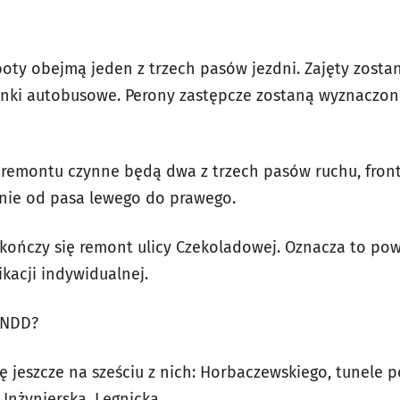
oty obejmą jeden z trzech pasów jezdni. Zajęty zostan
anki autobusowe. Perony zastępcze zostaną wyznaczone
a remontu czynne będą dwa z trzech pasów ruchu, fron
wnie od pasa lewego do prawego.
akończy się remont ulicy Czekoladowej. Oznacza to pow
kacji indywidualnej.
WNDD?
ę jeszcze na sześciu z nich: Horbaczewskiego, tunele 
 Inżynierska, Legnicka.