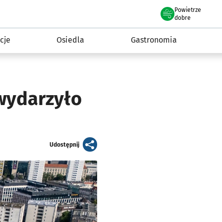
Powietrze
we Wrocławiu
 mieszkańca
dobre
cje
Osiedla
Gastronomia
wydarzyło
artykuł
Udostępnij