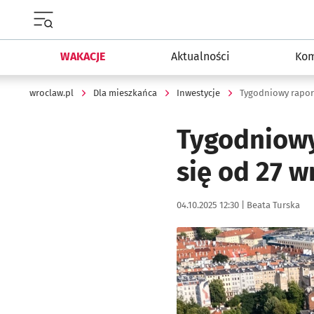
Menu główne portalu wroclaw.pl
WAKACJE
Aktualności
Kom
wroclaw.pl
Dla mieszkańca
Inwestycje
Tygodniowy rapor
Tygodniowy
się od 27 w
Data publikacji:
Autor:
04.10.2025 12:30 |
Beata Turska
Kliknij, aby zobaczyć galer