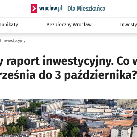
Serwis informacyjny wroclaw.pl podserwis: Dla
unikaty
Bezpieczny Wrocław
Inwesty
t inwestycyjny
 raport inwestycyjny. Co 
rześnia do 3 października?
ię