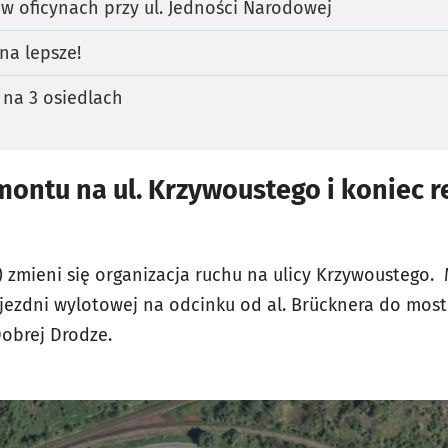
 oficynach przy ul. Jedności Narodowej
 na lepsze!
 na 3 osiedlach
ontu na ul. Krzywoustego i koniec r
) zmieni się organizacja ruchu na ulicy Krzywoustego. 
jezdni wylotowej na odcinku od al. Brücknera do mos
obrej Drodze.