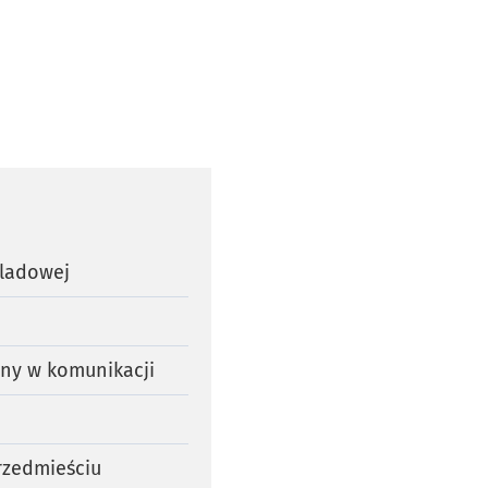
oladowej
any w komunikacji
rzedmieściu