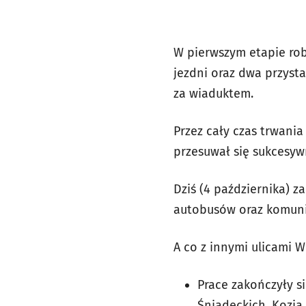
W pierwszym etapie rob
jezdni oraz dwa przyst
za wiaduktem.
Przez cały czas trwani
przesuwał się sukcesy
Dziś (4 października) z
autobusów oraz komuni
A co z innymi ulicami 
Prace zakończyły si
Śniadeckich, Kozia,