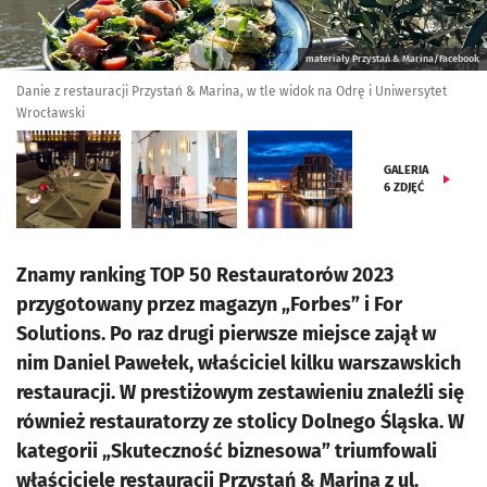
materiały Przystań & Marina/Facebook
Danie z restauracji Przystań & Marina, w tle widok na Odrę i Uniwersytet
Wrocławski
GALERIA
6
ZDJĘĆ
Znamy ranking TOP 50 Restauratorów 2023
przygotowany przez magazyn „Forbes” i For
Solutions. Po raz drugi pierwsze miejsce zajął w
nim Daniel Pawełek, właściciel kilku warszawskich
restauracji. W prestiżowym zestawieniu znaleźli się
również restauratorzy ze stolicy Dolnego Śląska. W
kategorii „Skuteczność biznesowa” triumfowali
właściciele restauracji Przystań & Marina z ul.