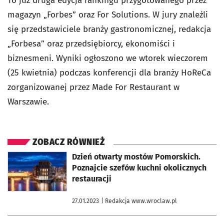
To już druga edycja rankingu przygotowanego przez
magazyn „Forbes” oraz For Solutions. W jury znaleźli
się przedstawiciele branży gastronomicznej, redakcja
„Forbesa” oraz przedsiębiorcy, ekonomiści i
biznesmeni. Wyniki ogłoszono we wtorek wieczorem
(25 kwietnia) podczas konferencji dla branży HoReCa
zorganizowanej przez Made For Restaurant w
Warszawie.
ZOBACZ RÓWNIEŻ
otworzy się w nowej karcie
Dzień otwarty mostów Pomorskich.
Poznajcie szefów kuchni okolicznych
restauracji
27.01.2023
| Redakcja www.wroclaw.pl