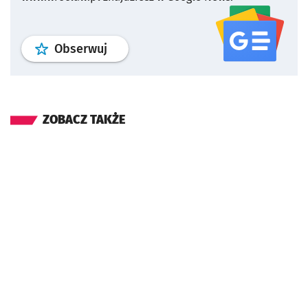
profil
google news
serwisu wroclaw
Obserwuj
ZOBACZ TAKŻE