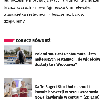
jednocześnie motywacja w tych trudnych dla naszej
branży czasach - mówi Agnieszka Chmielewska,
właścicielka restauracji. - Jeszcze raz bardzo
dziękujemy.
ZOBACZ RÓWNIEŻ
otworzy się w nowej karcie
Poland 100 Best Restaurants. Lista
najlepszych restauracji. Ile widelców
dostały te z Wrocławia?
otworzy się w nowej karcie
Kaffe Bageri Stockholm, słodki
kawałek Szwecji w sercu Wrocławia.
Nowa kawiarnia w centrum (ZDJĘCIA)