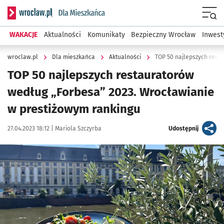
Serwis informacyjny wroclaw.pl podserwis: Dla mieszkańca
Menu
WAKACJE
Aktualności
Komunikaty
Bezpieczny Wrocław
Inwest
wroclaw.pl
Dla mieszkańca
Aktualności
TOP 50 najlepszych restauratorów
według „Forbesa” 2023. Wrocławianie
w prestiżowym rankingu
Data publikacji:
Autor:
artykuł
27.04.2023 18:12 |
Mariola Szczyrba
Udostępnij
Kliknij, aby zobaczyć galerię