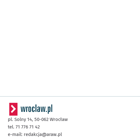
pl. Solny 14,
50-062
Wrocław
tel. 71 776 71 42
e-mail:
redakcja@araw.pl