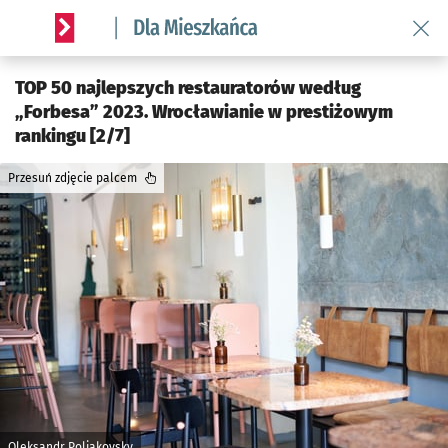
Wróć 
Serwis informacyjny wroclaw.pl podserwis: Dla mieszkańca
TOP 50 najlepszych restauratorów według
„Forbesa” 2023. Wrocławianie w prestiżowym
rankingu [2/7]
Przesuń zdjęcie palcem
Oleksandr Poliakovsky