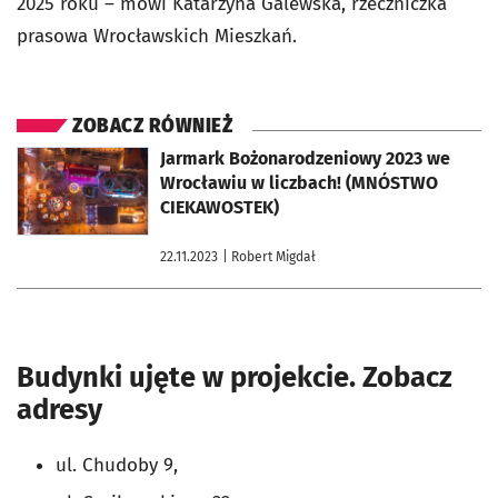
2025 roku – mówi Katarzyna Galewska, rzeczniczka
prasowa Wrocławskich Mieszkań.
ZOBACZ RÓWNIEŻ
otworzy się w nowej karcie
Jarmark Bożonarodzeniowy 2023 we
Wrocławiu w liczbach! (MNÓSTWO
CIEKAWOSTEK)
22.11.2023
| Robert Migdał
Budynki ujęte w projekcie. Zobacz
adresy
ul. Chudoby 9,