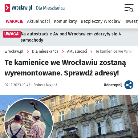
Serwis informacyjny wroclaw.pl podserwis: Dla mieszkańca
Menu
WAKACJE
Aktualności
Komunikaty
Bezpieczny Wrocław
Inwest
UWAGA!
Na autostradzie A4 pod Wrocławiem zderzyły się 4
samochody
wroclaw.pl
Dla mieszkańca
Aktualności
Te kamienice we Wrocła
Te kamienice we Wrocławiu zostaną
wyremontowane. Sprawdź adresy!
Data publikacji:
Autor:
artykuł
07.12.2023 10:43 |
Robert Migdał
Udostępnij
Kliknij, aby zobaczyć galerię