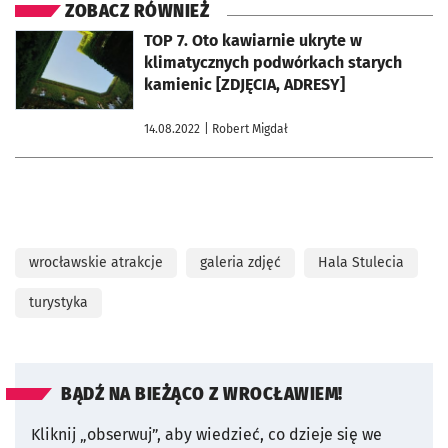
ZOBACZ RÓWNIEŻ
otworzy się w nowej karcie
TOP 7. Oto kawiarnie ukryte w
klimatycznych podwórkach starych
kamienic [ZDJĘCIA, ADRESY]
14.08.2022
| Robert Migdał
wrocławskie atrakcje
galeria zdjęć
Hala Stulecia
turystyka
BĄDŹ NA BIEŻĄCO Z WROCŁAWIEM!
Kliknij „obserwuj”, aby wiedzieć, co dzieje się we