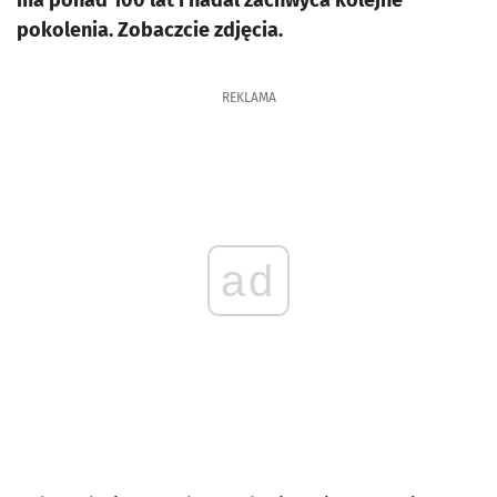
ma ponad 100 lat i nadal zachwyca kolejne
pokolenia. Zobaczcie zdjęcia.
REKLAMA
ad