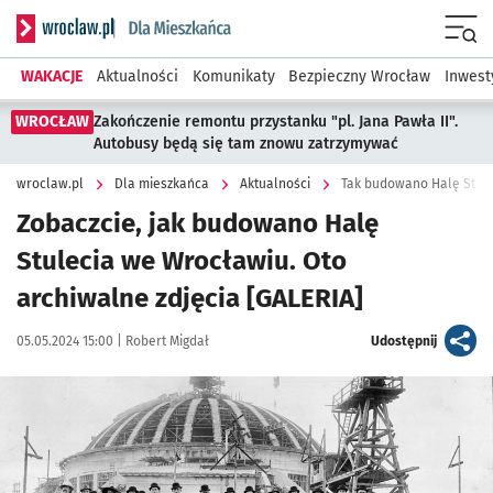
Serwis informacyjny wroclaw.pl podserwis: Dla mieszkańca
Menu
WAKACJE
Aktualności
Komunikaty
Bezpieczny Wrocław
Inwest
WROCŁAW
Zakończenie remontu przystanku "pl. Jana Pawła II".
Autobusy będą się tam znowu zatrzymywać
wroclaw.pl
Dla mieszkańca
Aktualności
Tak budowano Halę Stule
Zobaczcie, jak budowano Halę
Stulecia we Wrocławiu. Oto
archiwalne zdjęcia [GALERIA]
Data publikacji:
Autor:
artykuł
05.05.2024 15:00 |
Robert Migdał
Udostępnij
Kliknij, aby zobaczyć galerię