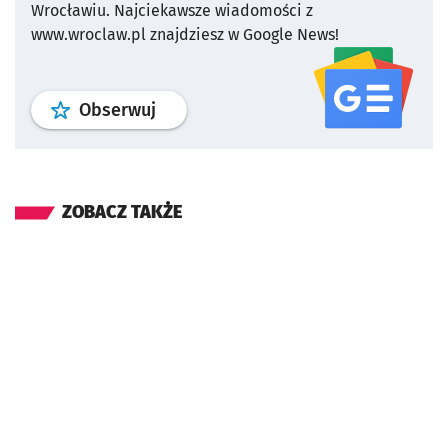
Wrocławiu.
Najciekawsze wiadomości z
www.wroclaw.pl znajdziesz w Google News!
profil
google news
serwisu wroclaw
Obserwuj
ZOBACZ TAKŻE