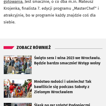
gotowania.
Jest smacznie, o co dba m.in. Mateusz
Krojenka, finalista 7. edycji programu „MasterChef” i
atrakcyjnie, bo w programie każdy znajdzie coś dla
siebie.
ZOBACZ RÓWNIEŻ
otworzy się w nowej karcie
Święto sera i wina 2023 we Wrocławiu.
Będzie bardzo smacznie! Wstęp wolny
otworzy się w nowej karcie
Mnóstwo radości i uśmiechu! Tak
bawiliście się podczas Soboty z
Zielonym Wrocławiem
otworzy się w nowej karcie
Śląsk po raz szósty! Podopieczni