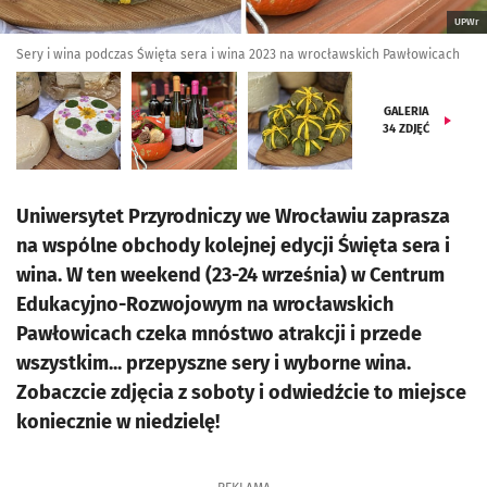
UPWr
Sery i wina podczas Święta sera i wina 2023 na wrocławskich Pawłowicach
GALERIA
34
ZDJĘĆ
Uniwersytet Przyrodniczy we Wrocławiu zaprasza
na wspólne obchody kolejnej edycji Święta sera i
wina. W ten weekend (23-24 września) w Centrum
Edukacyjno-Rozwojowym na wrocławskich
Pawłowicach czeka mnóstwo atrakcji i przede
wszystkim... przepyszne sery i wyborne wina.
Zobaczcie zdjęcia z soboty i odwiedźcie to miejsce
koniecznie w niedzielę!