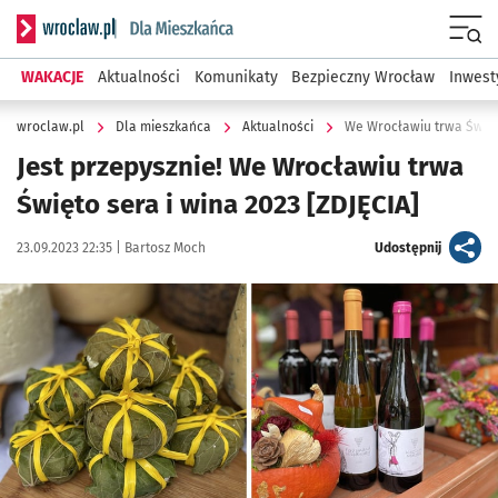
Serwis informacyjny wroclaw.pl podserwis: Dla mieszkańca
Menu
WAKACJE
Aktualności
Komunikaty
Bezpieczny Wrocław
Inwest
wroclaw.pl
Dla mieszkańca
Aktualności
We Wrocławiu trwa Święto
Jest przepysznie! We Wrocławiu trwa
Święto sera i wina 2023 [ZDJĘCIA]
Data publikacji:
Autor:
artykuł
23.09.2023 22:35 |
Bartosz Moch
Udostępnij
Kliknij, aby zobaczyć galerię