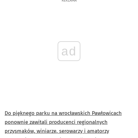
REKLAMA
ad
Do pięknego parku na wrocławskich Pawłowicach
ponownie zawitali producenci regionalnych
przysmaków, winiarze, serowarzy i amatorzy