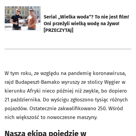
otworzy się w nowej karcie
Serial „Wielka woda”? To nie jest film!
Oni przeżyli wielką wodę na żywo!
[PRZECZYTAJ]
W tym roku, ze względu na pandemię koronawirusa,
rajd Budapeszt-Bamako wyruszy ze stolicy Węgier w
kierunku Afryki nieco później niż zwykle, bo dopiero
21 października. Do wyścigu zgłoszono tysiąc różnych
pojazdów. Ostatecznie zakwalifikowano 250. Wśród
nich większość to nowoczesne maszyny.
Nasza ekipa pojedzie w