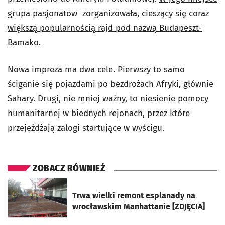
grupa pasjonatów zorganizowała, cieszący się coraz
większą popularnością rajd pod nazwą Budapeszt-
Bamako.
Nowa impreza ma dwa cele. Pierwszy to samo
ściganie się pojazdami po bezdrożach Afryki, głównie
Sahary. Drugi, nie mniej ważny, to niesienie pomocy
humanitarnej w biednych rejonach, przez które
przejeżdżają załogi startujące w wyścigu.
ZOBACZ RÓWNIEŻ
otworzy się w nowej karcie
Trwa wielki remont esplanady na
wrocławskim Manhattanie [ZDJĘCIA]