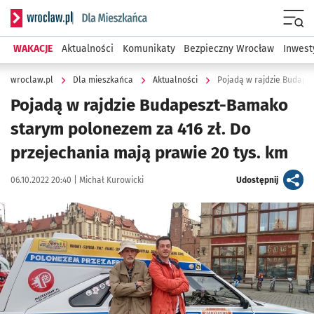
Serwis informacyjny wroclaw.pl podserwis: Dla mieszkańca
Menu
WAKACJE
Aktualności
Komunikaty
Bezpieczny Wrocław
Inwest
wroclaw.pl
Dla mieszkańca
Aktualności
Pojadą w rajdzie Budapeszt-Bamako
starym polonezem za 416 zł. Do
przejechania mają prawie 20 tys. km
Data publikacji:
Autor:
artykuł
06.10.2022 20:40 |
Michał Kurowicki
Udostępnij
Kliknij, aby zobaczyć galerię
Kliknij, aby powiększyć