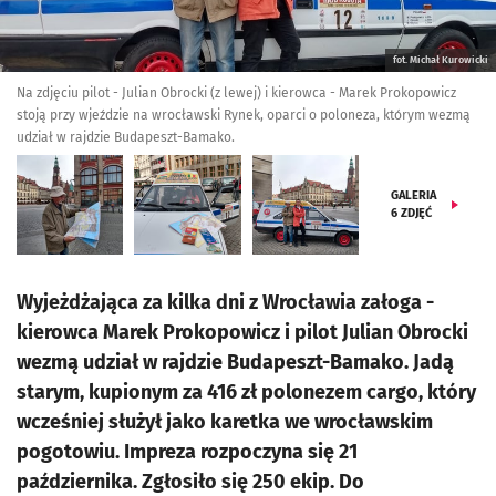
fot. Michał Kurowicki
Na zdjęciu pilot - Julian Obrocki (z lewej) i kierowca - Marek Prokopowicz
stoją przy wjeździe na wrocławski Rynek, oparci o poloneza, którym wezmą
udział w rajdzie Budapeszt-Bamako.
GALERIA
6
ZDJĘĆ
Wyjeżdżająca za kilka dni z Wrocławia załoga -
kierowca Marek Prokopowicz i pilot Julian Obrocki
wezmą udział w rajdzie Budapeszt-Bamako. Jadą
starym, kupionym za 416 zł polonezem cargo, który
wcześniej służył jako karetka we wrocławskim
pogotowiu. Impreza rozpoczyna się 21
października. Zgłosiło się 250 ekip. Do