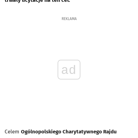
trwały licytacje na ten cel.
REKLAMA
ad
Celem
Ogólnopolskiego Charytatywnego Rajdu