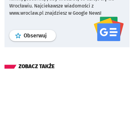
Wrocławiu.
Najciekawsze wiadomości z
www.wroclaw.pl znajdziesz w Google News!
profil
google news
serwisu wroclaw
Obserwuj
ZOBACZ TAKŻE