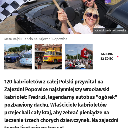
Fot. Oleksandr Poliakovsky
Meta Rajdu Cabrio na Zajezdni Popowice
GALERIA
32
ZDJĘĆ
120 kabrioletów z całej Polski przywitał na
Zajezdni Popowice najsłynniejszy wrocławski
kabriolet: Fredruś, legendarny autobus "ogórek"
pozbawiony dachu. Właściciele kabrioletów
przejechali cały kraj, aby zebrać pieniądze na
leczenie trzech chorych dziewczynek. Na zajezdni