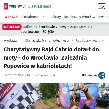
Serwis informacyjny wroclaw.pl podserwis: Dla mieszkańca
Menu
WAKACJE
Aktualności
Komunikaty
Bezpieczny Wrocław
Inwest
WROCŁAW
Stadion na Brochowie z nowym zapleczem dla
sportowców | ZDJĘCIA
wroclaw.pl
Dla mieszkańca
Aktualności
Rajd Cabrio dotarł do Za
Charytatywny Rajd Cabrio dotarł do
mety - do Wrocławia. Zajezdnia
Popowice w kabrioletach!
Data publikacji:
Autor:
artykuł
05.07.2025 19:55 |
Bartosz Chochołowski
Udostępnij
Kliknij, aby zobaczyć galerię