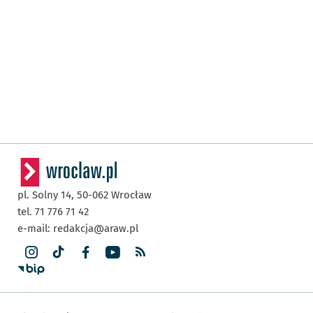
pl. Solny 14,
50-062
Wrocław
tel. 71 776 71 42
e-mail:
redakcja@araw.pl