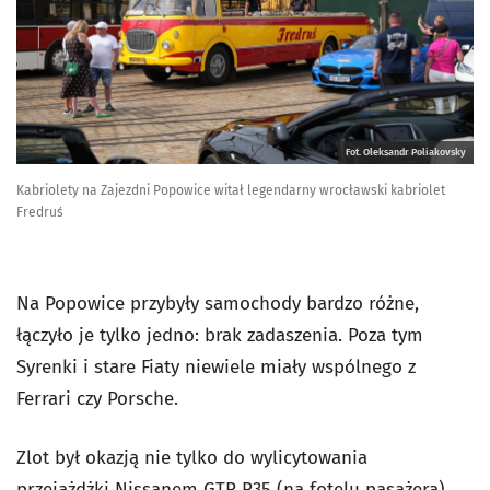
Fot. Oleksandr Poliakovsky
Kabriolety na Zajezdni Popowice witał legendarny wrocławski kabriolet
Fredruś
Na Popowice przybyły samochody bardzo różne,
łączyło je tylko jedno: brak zadaszenia. Poza tym
Syrenki i stare Fiaty niewiele miały wspólnego z
Ferrari czy Porsche.
Zlot był okazją nie tylko do wylicytowania
przejażdżki Nissanem GTR R35 (na fotelu pasażera),