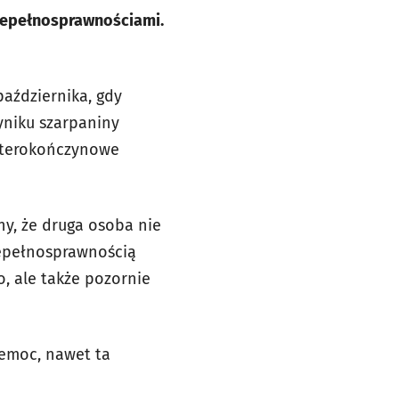
niepełnosprawnościami.
października, gdy
yniku szarpaniny
zterokończynowe
ny, że druga osoba nie
iepełnosprawnością
, ale także pozornie
zemoc, nawet ta