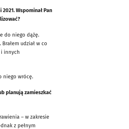
i 2021. Wspominał Pan
alizować?
ie do niego dążę.
 Brałem udział w co
i innych
o niego wrócę.
ub planują zamieszkać
awienia – w zakresie
Jednak z pełnym