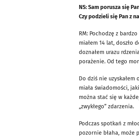
NS: Sam porusza się Pa
Czy podzieli się Pan z 
RM: Pochodzę z bardzo 
miałem 14 lat, doszło d
doznałem urazu rdzeni
porażenie. Od tego mo
Do dziś nie uzyskałem o
miała świadomości, jak
można stać się w każde
„zwykłego” zdarzenia.
Podczas spotkań z młod
pozornie błaha, może 