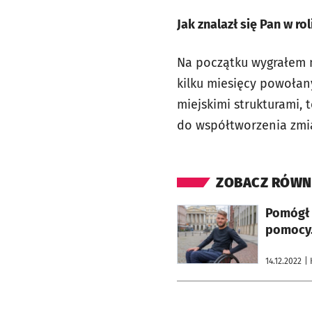
Jak znalazł się Pan w 
Na początku wygrałem n
kilku miesięcy powołan
miejskimi strukturami,
do współtworzenia zmi
ZOBACZ RÓWN
otworzy się w nowej karcie
Pomógł 
pomocy.
14.12.2022
|