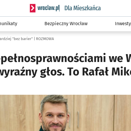
Serwis informacyjny wroclaw.pl podserwis: Dla
unikaty
Bezpieczny Wrocław
Inwesty
ardziej "bez barier" | ROZMOWA
epełnosprawnościami we 
yraźny głos. To Rafał Mik