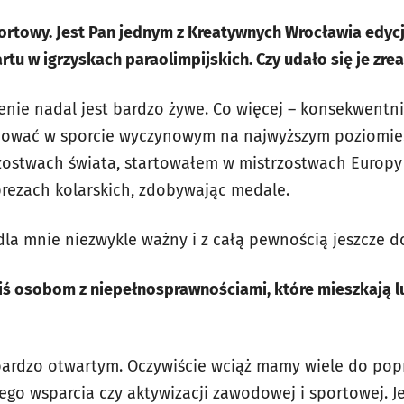
rtowy. Jest Pan jednym z Kreatywnych Wrocławia edycj
tu w igrzyskach paraolimpijskich. Czy udało się je zre
zenie nadal jest bardzo żywe. Co więcej – konsekwentn
nować w sporcie wyczynowym na najwyższym poziomie.
zostwach świata, startowałem w mistrzostwach Europy 
ezach kolarskich, zdobywając medale.
 dla mnie niezwykle ważny i z całą pewnością jeszcze d
iś osobom z niepełnosprawnościami, które mieszkają l
ardzo otwartym. Oczywiście wciąż mamy wiele do popr
go wsparcia czy aktywizacji zawodowej i sportowej. 