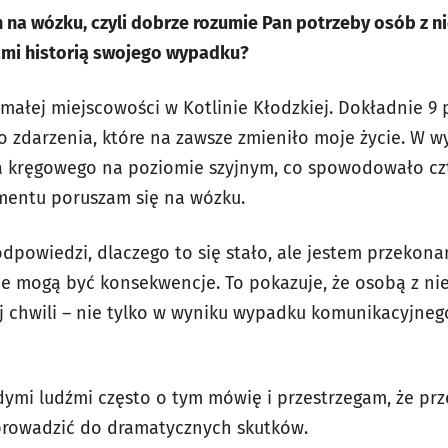
n na wózku, czyli dobrze rozumie Pan potrzeby osób z 
nami historią swojego wypadku?
małej miejscowości w Kotlinie Kłodzkiej. Dokładnie 9 
o zdarzenia, które na zawsze zmieniło moje życie. W w
a kręgowego na poziomie szyjnym, co spowodowało c
mentu poruszam się na wózku.
dpowiedzi, dlaczego to się stało, ale jestem przekona
ie mogą być konsekwencje. To pokazuje, że osobą z n
j chwili – nie tylko w wyniku wypadku komunikacyjnego
ymi ludźmi często o tym mówię i przestrzegam, że pr
prowadzić do dramatycznych skutków.