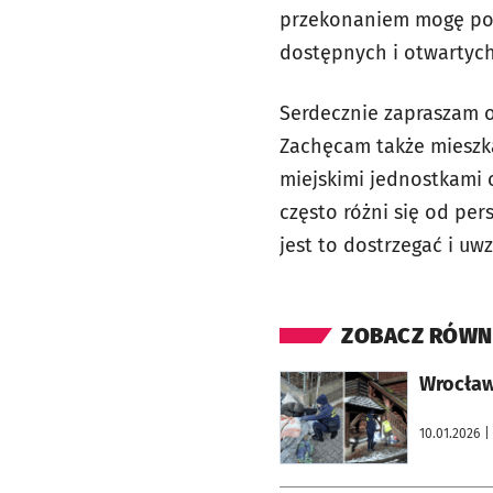
przekonaniem mogę powi
dostępnych i otwartych
Serdecznie zapraszam o
Zachęcam także mieszka
miejskimi jednostkami
często różni się od pe
jest to dostrzegać i uw
ZOBACZ RÓWN
otworzy się w nowej karcie
Wrocław:
10.01.2026
|