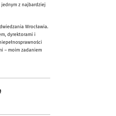
 jednym z najbardziej
odwiedzania Wrocławia.
em, dyrektorami i
 niepełnosprawności
rami – moim zadaniem
ą