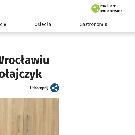
Powietrze
we Wrocławiu
 mieszkańca
umiarkowane
cje
Osiedla
Gastronomia
Wrocławiu
ołajczyk
artykuł
Udostępnij