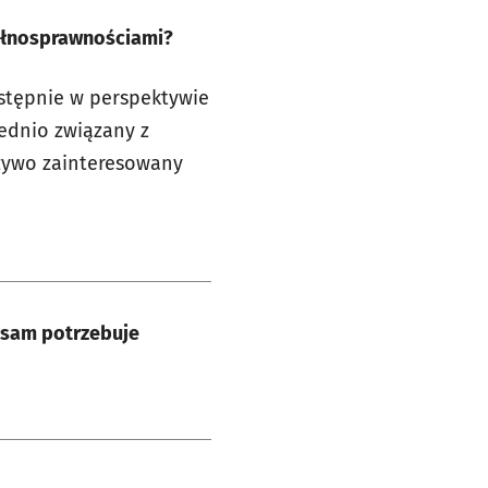
pełnosprawnościami?
astępnie w perspektywie
ednio związany z
 żywo zainteresowany
z sam potrzebuje