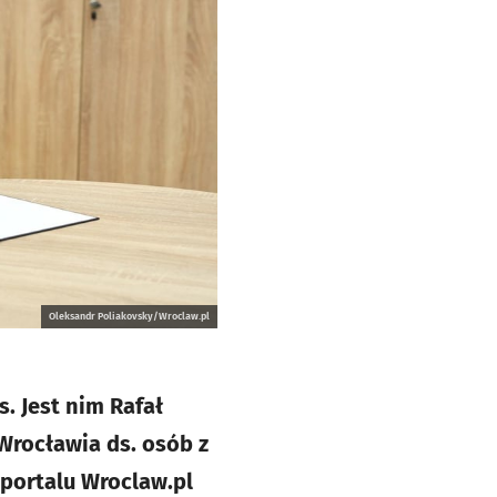
Oleksandr Poliakovsky/Wroclaw.pl
. Jest nim Rafał
Wrocławia ds. osób z
portalu Wroclaw.pl