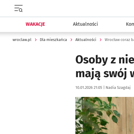
Menu główne portalu wroclaw.pl
WAKACJE
Aktualności
Kom
wroclaw.pl
Dla mieszkańca
Aktualności
Wrocław coraz b
Osoby z ni
mają swój w
Data publikacji:
Autor:
10.01.2026 21:05 |
Nadia Szagdaj
Kliknij, aby powiększyć