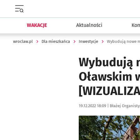
Menu główne portalu wroclaw.pl
WAKACJE
Aktualności
Kom
wroclaw.pl
Dla mieszkańca
Inwestycje
Wybudują n
Oławskim w
[WIZUALIZA
Data publikacji:
Autor:
19.12.2022 18:09 |
Błażej Organisty
Kliknij, aby zobaczyć galer