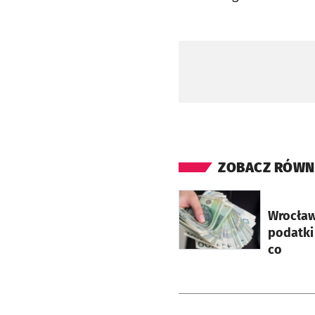
ZOBACZ RÓWN
otworzy się w nowej ka
Wrocław
podatki 
co