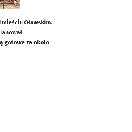
edmieściu Oławskim.
planował
dą gotowe za około