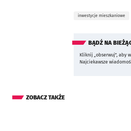
inwestycje mieszkaniowe
BĄDŹ NA BIEŻĄ
Kliknij „obserwuj”, aby 
Najciekawsze wiadomośc
ZOBACZ TAKŻE