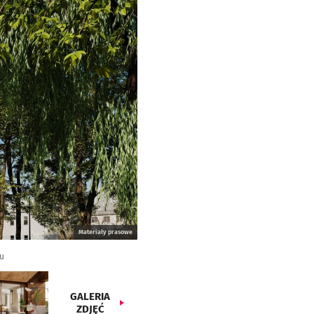
Materiały prasowe
iu
GALERIA
ZDJĘĆ