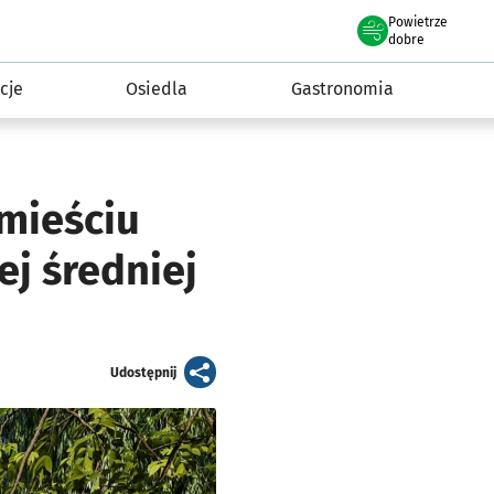
Powietrze
we Wrocławiu
 mieszkańca
dobre
cje
Osiedla
Gastronomia
mieściu
j średniej
artykuł
Udostępnij