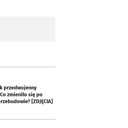
e
k przedwojenny
Co zmieniło się po
przebudowie? [ZDJĘCIA]