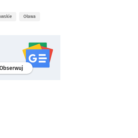
awskie
Oława
profil
google news
serwisu wroclaw.pl
Obserwuj