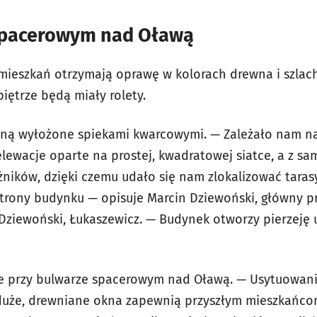
spacerowym nad Oławą
ieszkań otrzymają oprawę ‎w kolorach drewna i szlach
iętrze będą miały rolety.
aną wyłożone spiekami kwarcowymi. — Zależało nam na
lewacje oparte na prostej, kwadratowej siatce, a z sa
ników, dzięki czemu udało się nam zlokalizować taras
trony budynku — opisuje Marcin Dziewoński, główny pr
Dziewoński, Łukaszewicz. — Budynek otworzy pierzeję u
e przy bulwarze spacerowym nad Oławą. — Usytuowani
uże, drewniane okna zapewnią przyszłym mieszkańco