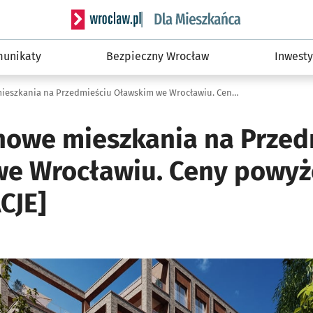
Serwis informacyjny wroclaw.pl podserwis: Dla
unikaty
Bezpieczny Wrocław
Inwesty
Wybudują nowe mieszkania na Przedmieściu Oławskim we Wrocławiu. Ceny powyżej średniej [WIZUALIZACJE]
owe mieszkania na Przed
e Wrocławiu. Ceny powyże
CJE]
ię