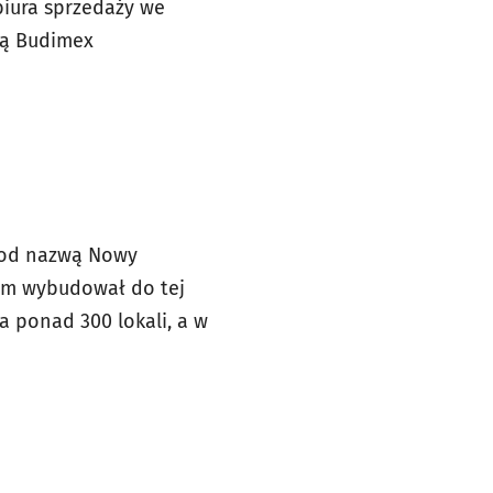
biura sprzedaży we
wą Budimex
 pod nazwą Nowy
 Tam wybudował do tej
 ponad 300 lokali, a w