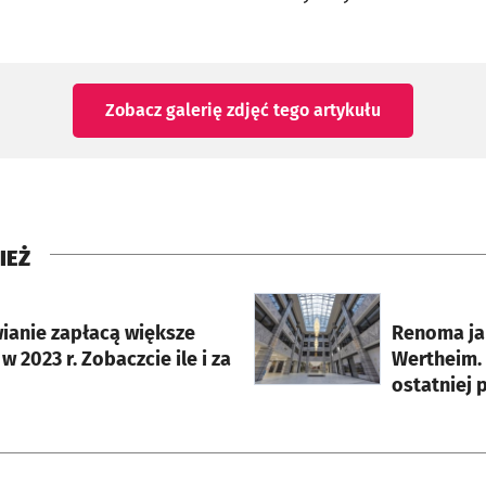
Zobacz galerię zdjęć
tego artykułu
IEŻ
rcie
otworzy się w nowej karci
ianie zapłacą większe
Renoma ja
w 2023 r. Zobaczcie ile i za
Wertheim. 
ostatniej 