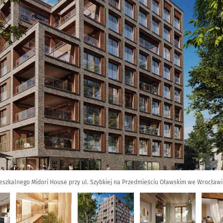
ieszkalnego Midori House przy ul. Szybkiej na Przedmieściu Oławskim we Wrocław