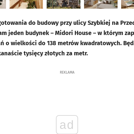
gotowania do budowy przy ulicy Szybkiej na Prz
am jeden budynek – Midori House – w którym za
ań o wielkości do 138 metrów kwadratowych. Bę
kanaście tysięcy złotych za metr.
REKLAMA
ad