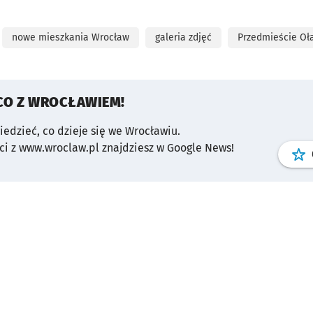
nowe mieszkania Wrocław
galeria zdjęć
Przedmieście Oł
CO Z WROCŁAWIEM!
wiedzieć, co dzieje się we Wrocławiu.
i z www.wroclaw.pl znajdziesz w Google News!