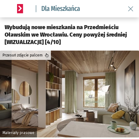
Wróć 
Serwis informacyjny wroclaw.pl podserwis: Dla mieszkańca
Wybudują nowe mieszkania na Przedmieściu
Oławskim we Wrocławiu. Ceny powyżej średniej
[WIZUALIZACJE] [4/10]
Przesuń zdjęcie palcem
Materiały prasowe