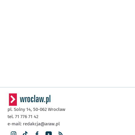
pl. Solny 14,
50-062
Wrocław
tel. 71 776 71 42
e-mail:
redakcja@araw.pl