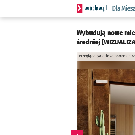
Serwis informacyjny wrocl
Wybudują nowe mies
średniej [WIZUALIZA
Przeglądaj galerię za pomocą str