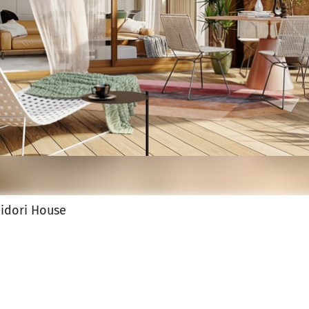
jęcia.
idori House