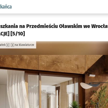
aw.pl podserwis: Dla mieszkańca
zkania na Przedmieściu Oławskim we Wrocła
CJE] [5/10]
załek
na klawiaturze