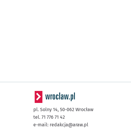
pl. Solny 14,
50-062
Wrocław
tel. 71 776 71 42
e-mail:
redakcja@araw.pl