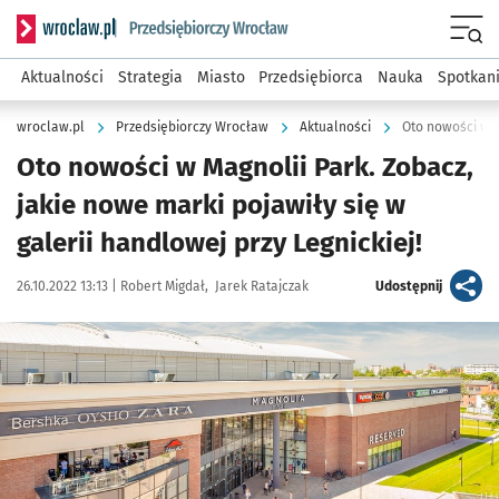
Serwis informacyjny wroclaw.pl podserwis: Strategia rozwo
Menu
Aktualności
Strategia
Miasto
Przedsiębiorca
Nauka
Spotkan
wroclaw.pl
Przedsiębiorczy Wrocław
Aktualności
Oto nowości w Magnolii Park. Zobacz,
jakie nowe marki pojawiły się w
galerii handlowej przy Legnickiej!
Data publikacji:
Autor:
artykuł
26.10.2022 13:13 |
Robert Migdał
Jarek Ratajczak
Udostępnij
Kliknij, aby zobaczyć galerię