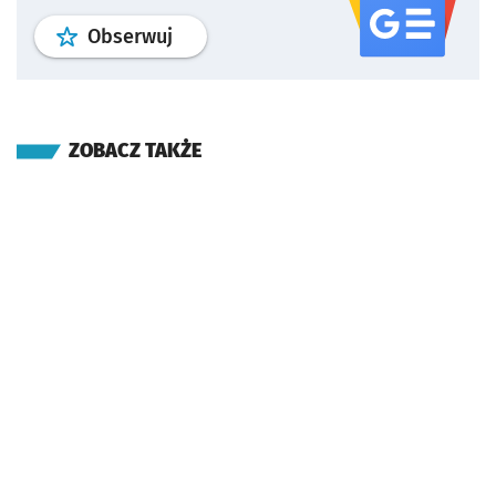
profil
google news
serwisu wroclaw
Obserwuj
ZOBACZ TAKŻE