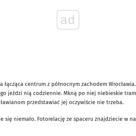
ad
ica łącząca centrum z północnym zachodem Wrocławia
o jeździ nią codziennie. Mkną po niej niebieskie tra
cławianom przedstawiać jej oczywiście nie trzeba.
je się niemało. Fotorelację ze spaceru znajdziecie w nas