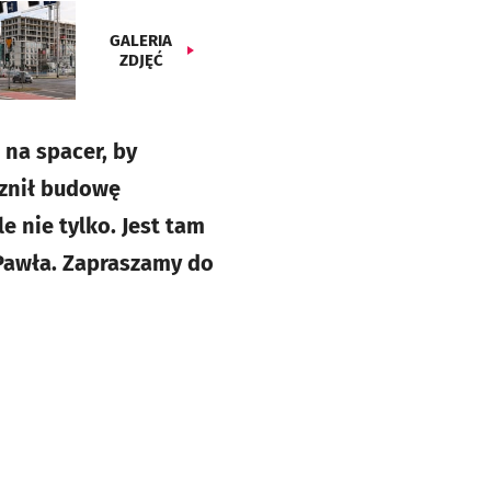
GALERIA
ZDJĘĆ
 na spacer, by
cznił budowę
e nie tylko. Jest tam
Pawła. Zapraszamy do