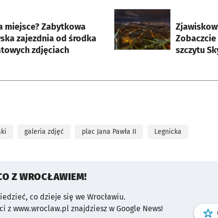
rcie
otworzy się w nowej karci
za miejsce? Zabytkowa
Zjawiskow
ska zajezdnia od środka
Zobaczcie 
atowych zdjęciach
szczytu Sk
ki
galeria zdjęć
plac Jana Pawła II
Legnicka
CO Z WROCŁAWIEM!
wiedzieć, co dzieje się we Wrocławiu.
i z www.wroclaw.pl znajdziesz w Google News!