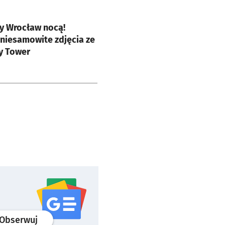
e
y Wrocław nocą!
niesamowite zdjęcia ze
y Tower
profil
google news
serwisu wroclaw.pl
Obserwuj