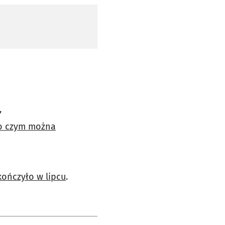
,
 o czym można
ończyło w lipcu
.