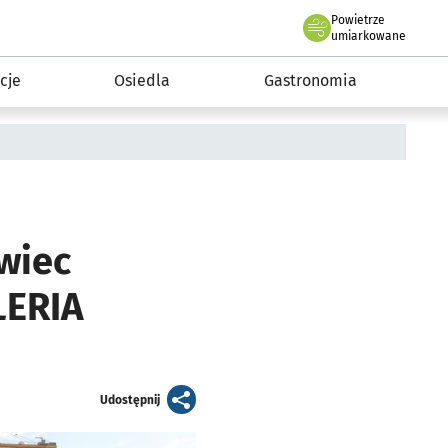
Powietrze
we Wrocławiu
 mieszkańca
umiarkowane
cje
Osiedla
Gastronomia
wiec
LERIA
artykuł
Udostępnij