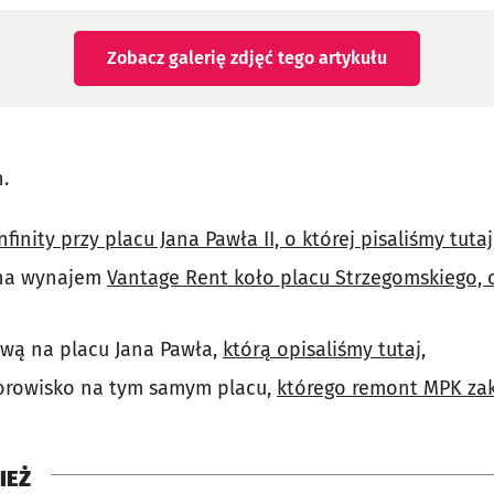
Zobacz galerię zdjęć
tego artykułu
.
nfinity przy placu Jana Pawła II, o której pisaliśmy tutaj
na wynajem
Vantage Rent koło placu Strzegomskiego,
wą na placu Jana Pawła,
którą opisaliśmy tutaj
,
rowisko na tym samym placu,
którego remont MPK zak
IEŻ