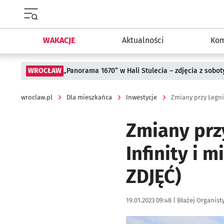
Menu główne portalu wroclaw.pl
WAKACJE
Aktualności
Kom
WROCŁAW
„Panorama 1670” w Hali Stulecia – zdjęcia z sobot
wroclaw.pl
Dla mieszkańca
Inwestycje
Zmiany prz
Infinity i 
ZDJĘĆ)
Data publikacji:
Autor:
19.01.2023 09:48 |
Błażej Organist
Kliknij, aby zobaczyć galer