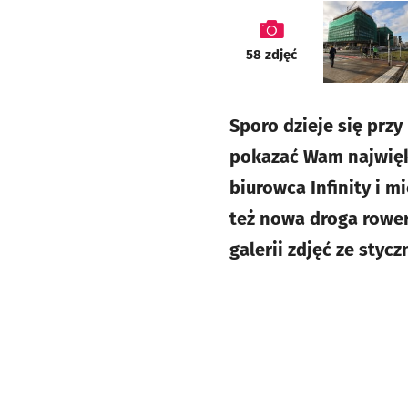
galeria
58
zdjęć
Sporo dzieje się przy
pokazać Wam najwięks
biurowca Infinity i 
też nowa droga rowe
galerii zdjęć ze stycz