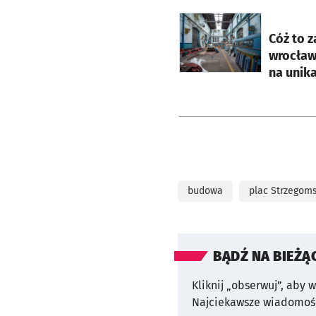
otworzy się w nowej ka
Cóż to 
wrocław
na unik
budowa
plac Strzegoms
BĄDŹ NA BIEŻĄ
Kliknij „obserwuj”, aby 
Najciekawsze wiadomośc