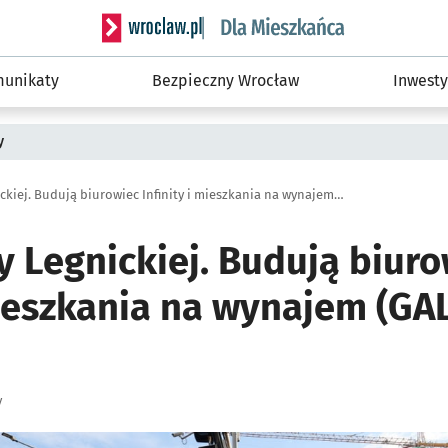
Serwis informacyjny wroclaw.pl podserwis: Dla
unikaty
Bezpieczny Wrocław
Inwesty
y
Zmiany przy Legnickiej. Budują biurowiec Infinity i mieszkania na wynajem (GALERIA ZDJĘĆ)
y Legnickiej. Budują biuro
mieszkania na wynajem (GA
y
ię