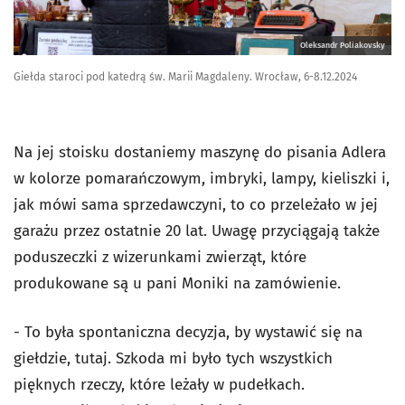
Oleksandr Poliakovsky
Giełda staroci pod katedrą św. Marii Magdaleny. Wrocław, 6-8.12.2024
Na jej stoisku dostaniemy maszynę do pisania Adlera
w kolorze pomarańczowym, imbryki, lampy, kieliszki i,
jak mówi sama sprzedawczyni, to co przeleżało w jej
garażu przez ostatnie 20 lat. Uwagę przyciągają także
poduszeczki z wizerunkami zwierząt, które
produkowane są u pani Moniki na zamówienie.
- To była spontaniczna decyzja, by wystawić się na
giełdzie, tutaj. Szkoda mi było tych wszystkich
pięknych rzeczy, które leżały w pudełkach.