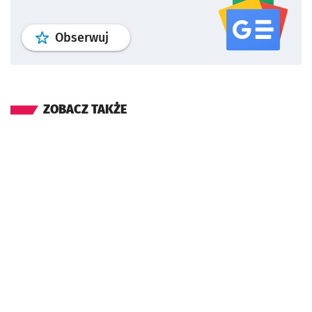
profil
google news
serwisu wroclaw
Obserwuj
ZOBACZ TAKŻE