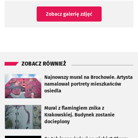
Zobacz galerię zdjęć
ZOBACZ RÓWNIEŻ
otworzy się w nowej karcie
Najnowszy mural na Brochowie. Artysta
namalował portrety mieszkańców
osiedla
otworzy się w nowej karcie
Mural z flamingiem znika z
Krakowskiej. Budynek zostanie
docieplony