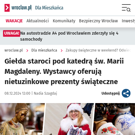
Serwis informacyjny wroclaw.pl podserwis: Dla mieszkańca
Menu
WAKACJE
Aktualności
Komunikaty
Bezpieczny Wrocław
Inwest
UWAGA!
Na autostradzie A4 pod Wrocławiem zderzyły się 4
samochody
wroclaw.pl
Dla mieszkańca
Zakupy świąteczne w weekend? Odwiedź g
Giełda staroci pod katedrą św. Marii
Magdaleny. Wystawcy oferują
nietuzinkowe prezenty świąteczne
Data publikacji:
Autor:
artykuł
08.12.2024 12:00 |
Nadia Szagdaj
Udostępnij
Kliknij, aby zobaczyć galerię