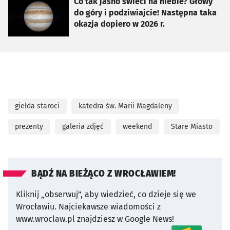
otworzy się w nowej karcie
Co tak jasno świeci na niebie? Głowy
do góry i podziwiajcie! Następna taka
okazja dopiero w 2026 r.
giełda staroci
katedra św. Marii Magdaleny
prezenty
galeria zdjęć
weekend
Stare Miasto
BĄDŹ NA BIEŻĄCO Z WROCŁAWIEM!
Kliknij „obserwuj”, aby wiedzieć, co dzieje się we
Wrocławiu.
Najciekawsze wiadomości z
www.wroclaw.pl znajdziesz w Google News!