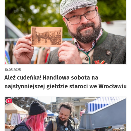
artykuł z galerią zdjęć
10.05.2025
Ależ cudeńka! Handlowa sobota na
najsłynniejszej giełdzie staroci we Wrocławiu