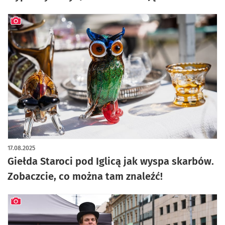
artykuł z galerią zdjęć
17.08.2025
Giełda Staroci pod Iglicą jak wyspa skarbów.
Zobaczcie, co można tam znaleźć!