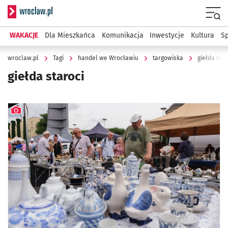
Serwis informacyjny wroclaw.pl
Menu
WAKACJE
Dla Mieszkańca
Komunikacja
Inwestycje
Kultura
Sp
wroclaw.pl
Tagi
handel we Wrocławiu
targowiska
giełda star
giełda staroci