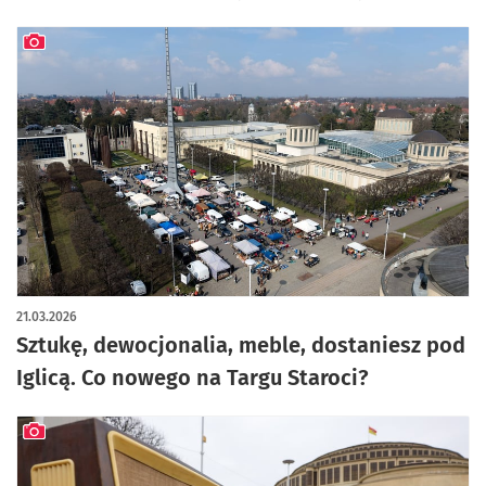
artykuł z galerią zdjęć
21.03.2026
Sztukę, dewocjonalia, meble, dostaniesz pod
Iglicą. Co nowego na Targu Staroci?