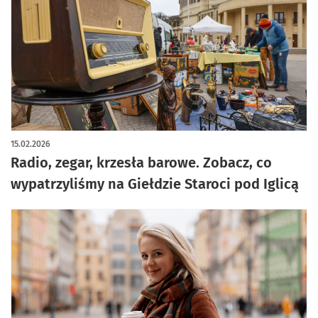
artykuł z galerią zdjęć
15.02.2026
Radio, zegar, krzesła barowe. Zobacz, co
wypatrzyliśmy na Giełdzie Staroci pod Iglicą