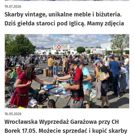
artykuł z galerią zdjęć
19.07.2026
Skarby vintage, unikalne meble i biżuteria.
Dziś giełda staroci pod Iglicą. Mamy zdjęcia
16.05.2026
Wrocławska Wyprzedaż Garażowa przy CH
Borek 17.05. Możecie sprzedać i kupić skarby