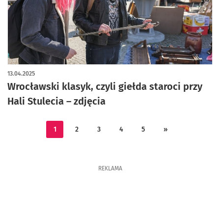
artykuł z galerią zdjęć
13.04.2025
Wrocławski klasyk, czyli giełda staroci przy
Hali Stulecia – zdjęcia
1
2
3
4
5
»
REKLAMA