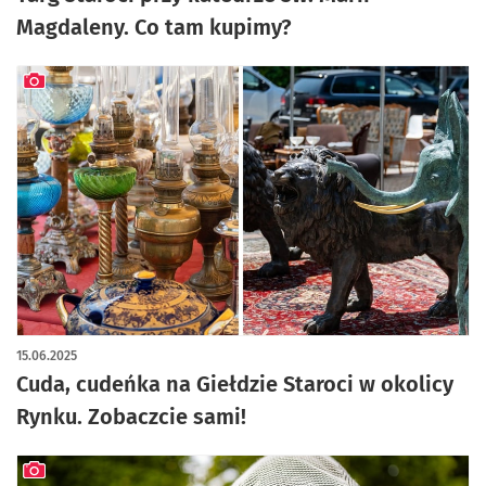
Magdaleny. Co tam kupimy?
artykuł z galerią zdjęć
15.06.2025
Cuda, cudeńka na Giełdzie Staroci w okolicy
Rynku. Zobaczcie sami!