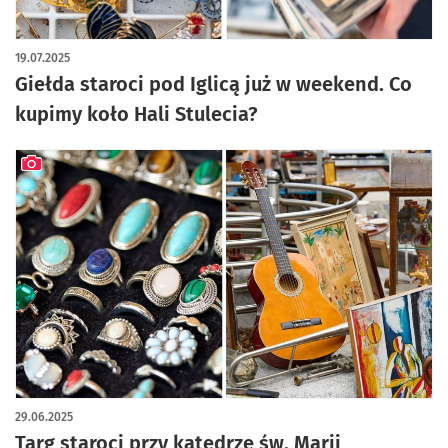
artykuł z galerią zdjęć
19.07.2025
Giełda staroci pod Iglicą już w weekend. Co
kupimy koło Hali Stulecia?
artykuł z galerią zdjęć
29.06.2025
Targ staroci przy katedrze św. Marii