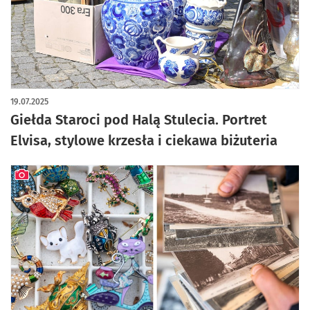
artykuł z galerią zdjęć
19.07.2025
Giełda Staroci pod Halą Stulecia. Portret
Elvisa, stylowe krzesła i ciekawa biżuteria