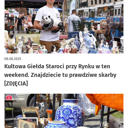
artykuł z galerią zdjęć
08.08.2025
Kultowa Giełda Staroci przy Rynku w ten
weekend. Znajdziecie tu prawdziwe skarby
[ZDJĘCIA]