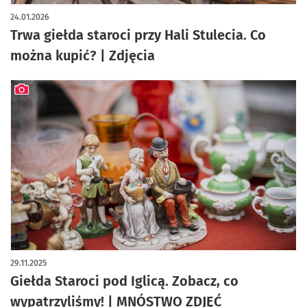
artykuł z galerią zdjęć
24.01.2026
Trwa giełda staroci przy Hali Stulecia. Co
można kupić? | Zdjęcia
artykuł z galerią zdjęć
29.11.2025
Giełda Staroci pod Iglicą. Zobacz, co
wypatrzyliśmy! | MNÓSTWO ZDJĘĆ