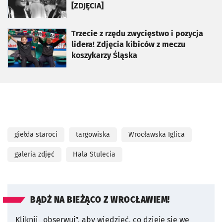
[ZDJĘCIA]
otworzy się w nowej karcie
Trzecie z rzędu zwycięstwo i pozycja
lidera! Zdjęcia kibiców z meczu
koszykarzy Śląska
giełda staroci
targowiska
Wrocławska Iglica
galeria zdjęć
Hala Stulecia
BĄDŹ NA BIEŻĄCO Z WROCŁAWIEM!
Kliknij „obserwuj”, aby wiedzieć, co dzieje się we