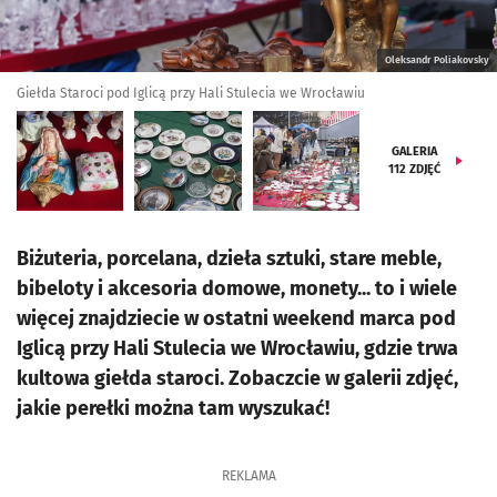
Oleksandr Poliakovsky
Giełda Staroci pod Iglicą przy Hali Stulecia we Wrocławiu
GALERIA
112
ZDJĘĆ
Biżuteria, porcelana, dzieła sztuki, stare meble,
bibeloty i akcesoria domowe, monety... to i wiele
więcej znajdziecie w ostatni weekend marca pod
Iglicą przy Hali Stulecia we Wrocławiu, gdzie trwa
kultowa giełda staroci. Zobaczcie w galerii zdjęć,
jakie perełki można tam wyszukać!
REKLAMA