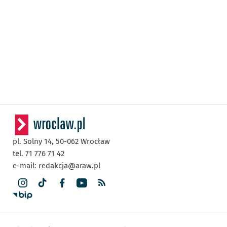
pl. Solny 14,
50-062
Wrocław
tel. 71 776 71 42
e-mail:
redakcja@araw.pl