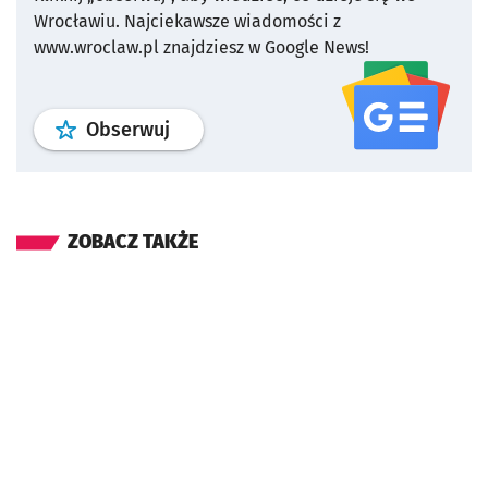
Wrocławiu.
Najciekawsze wiadomości z
www.wroclaw.pl znajdziesz w Google News!
profil
google news
serwisu wroclaw
Obserwuj
ZOBACZ TAKŻE