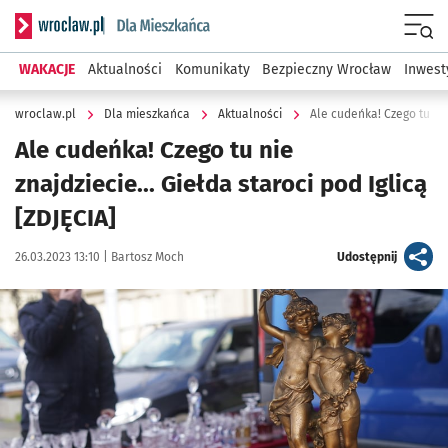
Serwis informacyjny wroclaw.pl podserwis: Dla mieszkańca
Menu
WAKACJE
Aktualności
Komunikaty
Bezpieczny Wrocław
Inwest
wroclaw.pl
Dla mieszkańca
Aktualności
Ale cudeńka! Czego tu nie 
Ale cudeńka! Czego tu nie
znajdziecie... Giełda staroci pod Iglicą
[ZDJĘCIA]
Data publikacji:
Autor:
artykuł
26.03.2023 13:10 |
Bartosz Moch
Udostępnij
Kliknij, aby zobaczyć galerię