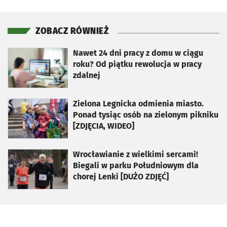
ZOBACZ RÓWNIEŻ
otworzy się w nowej karcie
Nawet 24 dni pracy z domu w ciągu
roku? Od piątku rewolucja w pracy
zdalnej
otworzy się w nowej karcie
Zielona Legnicka odmienia miasto.
Ponad tysiąc osób na zielonym pikniku
[ZDJĘCIA, WIDEO]
otworzy się w nowej karcie
Wrocławianie z wielkimi sercami!
Biegali w parku Południowym dla
chorej Lenki [DUŻO ZDJĘĆ]