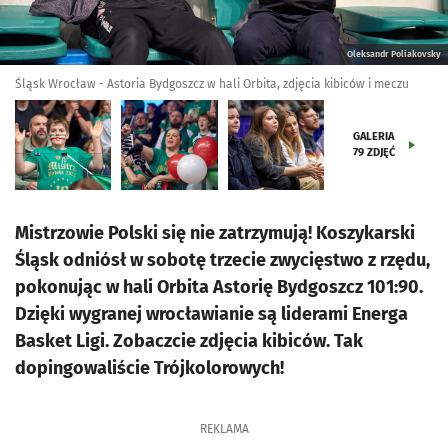
Oleksandr Poliakovsky
Śląsk Wrocław - Astoria Bydgoszcz w hali Orbita, zdjęcia kibiców i meczu
GALERIA
79
ZDJĘĆ
Mistrzowie Polski się nie zatrzymują! Koszykarski
Śląsk odniósł w sobotę trzecie zwycięstwo z rzędu,
pokonując w hali Orbita Astorię Bydgoszcz 101:90.
Dzięki wygranej wrocławianie są liderami Energa
Basket Ligi. Zobaczcie zdjęcia kibiców. Tak
dopingowaliście Trójkolorowych!
REKLAMA