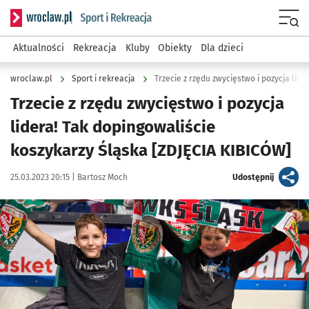
Serwis informacyjny wroclaw.pl podserwis: Sport i rekreacja
Menu
Aktualności
Rekreacja
Kluby
Obiekty
Dla dzieci
wroclaw.pl
Sport i rekreacja
Trzecie z rzędu zwycięstwo i pozycja
lidera! Tak dopingowaliście
koszykarzy Śląska [ZDJĘCIA KIBICÓW]
Data publikacji:
Autor:
artykuł
25.03.2023 20:15 |
Bartosz Moch
Udostępnij
Kliknij, aby zobaczyć galerię