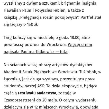
wyszliśmy z dwiema sztukami: brighamia insignis
Hawaiian Palm i Polyscias Fabian, a także z
książką „Pielęgnacja roślin pokojowych”. Portfel stał
się lżejszy o 150 zł.
Targ kończy się w niedzielę o godz. 18.00, ale z
pewnością powróci do Wrocławia.
Więcej o nim
napisała Paulina Falkiewicz — tutaj
.
Na ścianach wiszą obrazy artystów-dydaktyków
Akademii Sztuk Pięknych we Wrocławiu. Tuż obok, w
Łączniku, jest druga wystawa, prezentująca prace
studentów naszej ASP. Te dwie ekspozycje, będące
częścią
Festiwalu Malarstwa
, zostają w
Czasoprzestrzeni do 20 maja.
O całym wydarzeniu,
dziejącym się w 12 miejscach Wrocławia, opowiada