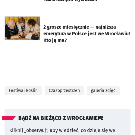
otworzy się w nowej karcie
2 grosze miesięcznie — najniższa
emerytura w Polsce jest we Wrocławiu!
Kto ją ma?
Festiwal Roślin
Czasoprzestrzeń
galeria zdjęć
BĄDŹ NA BIEŻĄCO Z WROCŁAWIEM!
Kliknij „obserwuj”, aby wiedzieć, co dzieje się we