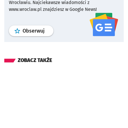
Wrocławiu.
Najciekawsze wiadomości z
www.wroclaw.pl znajdziesz w Google News!
profil
google news
serwisu wroclaw
Obserwuj
ZOBACZ TAKŻE