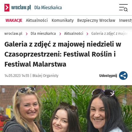
Serwis informacyjny wroclaw.pl podserwis: Dla mieszkańca
Menu
WAKACJE
Aktualności
Komunikaty
Bezpieczny Wrocław
Inwest
wroclaw.pl
Dla mieszkańca
Aktualności
Galeria z zdjęć z majowej niedzieli w
Czasoprzestrzeni: Festiwal Roślin i
Festiwal Malarstwa
Data publikacji:
Autor:
artykuł
14.05.2023 14:55 |
Błażej Organisty
Udostępnij
Kliknij, aby zobaczyć galerię