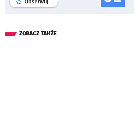
profil
google news
serwisu wroclaw
Obserwuj
ZOBACZ TAKŻE