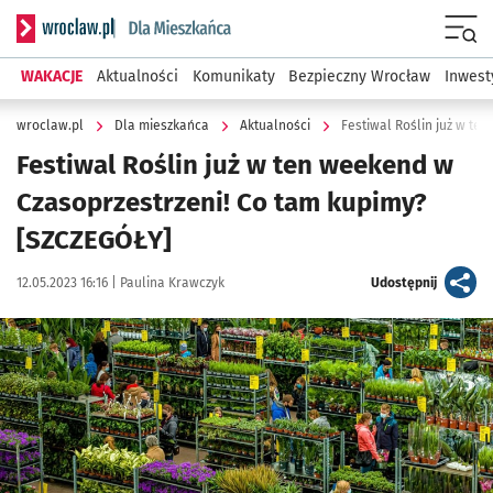
Serwis informacyjny wroclaw.pl podserwis: Dla mieszkańca
Menu
WAKACJE
Aktualności
Komunikaty
Bezpieczny Wrocław
Inwest
wroclaw.pl
Dla mieszkańca
Aktualności
Festiwal Roślin już w ten weekend w
Czasoprzestrzeni! Co tam kupimy?
[SZCZEGÓŁY]
Data publikacji:
Autor:
artykuł
12.05.2023 16:16 |
Paulina Krawczyk
Udostępnij
Kliknij, aby zobaczyć galerię
Kliknij, aby powiększyć