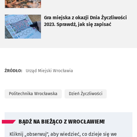
otworzy się w nowej karcie
Gra miejska z okazji Dnia Życzliwości
2023. Sprawdź, jak się zapisać
ŹRÓDŁO:
Urząd Miejski Wrocławia
Politechnika Wrocławska
Dzień Życzliwości
BĄDŹ NA BIEŻĄCO Z WROCŁAWIEM!
Kliknij „obserwuj”, aby wiedzieć, co dzieje się we