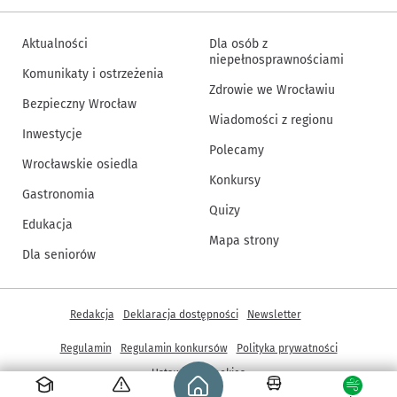
Aktualności
Dla osób z
niepełnosprawnościami
Komunikaty i ostrzeżenia
Zdrowie we Wrocławiu
Bezpieczny Wrocław
Wiadomości z regionu
Inwestycje
Polecamy
Wrocławskie osiedla
Konkursy
Gastronomia
Quizy
Edukacja
Mapa strony
Dla seniorów
Inne informacje
Redakcja
Deklaracja dostępności
Newsletter
Regulamin
Regulamin konkursów
Polityka prywatności
Strona główna - wroclaw.pl
Ustawienia cookies