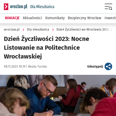
Serwis informacyjny wroclaw.pl podserwis: Dla mieszkańca
Menu
WAKACJE
Aktualności
Komunikaty
Bezpieczny Wrocław
Inwest
wroclaw.pl
Dla mieszkańca
Dzień Życzliwości we Wrocławiu 2024. Zoba
Dzień Życzliwości 2023: Nocne
Listowanie na Politechnice
Wrocławskiej
Data publikacji:
Autor:
artykuł
08.11.2023 10:19 |
Beata Turska
Udostępnij
Kliknij, aby powiększyć