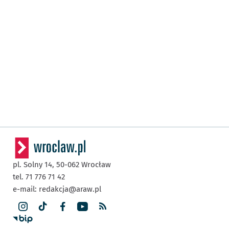
pl. Solny 14,
50-062
Wrocław
tel. 71 776 71 42
e-mail:
redakcja@araw.pl