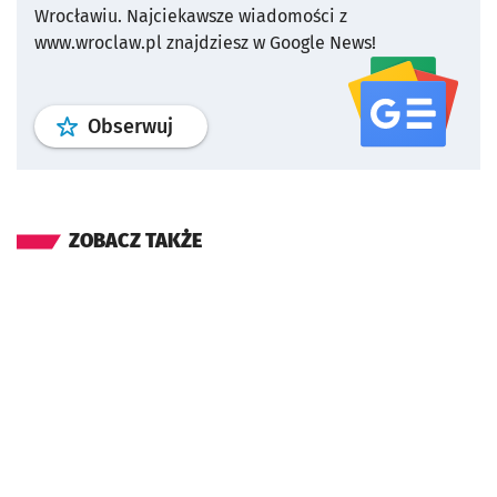
Wrocławiu.
Najciekawsze wiadomości z
www.wroclaw.pl znajdziesz w Google News!
profil
google news
serwisu wroclaw
Obserwuj
ZOBACZ TAKŻE