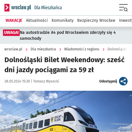
Serwis informacyjny wroclaw.pl podserwis: Dla mieszkańca
Menu
WAKACJE
Aktualności
Komunikaty
Bezpieczny Wrocław
Inwest
UWAGA!
Na autostradzie A4 pod Wrocławiem zderzyły się 4
samochody
wroclaw.pl
Dla mieszkańca
Wiadomości z regionu
Dolnośląski Bi
Dolnośląski Bilet Weekendowy: sześć
dni jazdy pociągami za 59 zł
Data publikacji:
Autor:
artykuł
28.05.2024 15:30 |
Tomasz Wysocki
Udostępnij
Kliknij, aby powiększyć