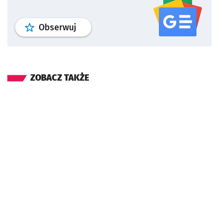
profil
google news
serwisu wroclaw
Obserwuj
ZOBACZ TAKŻE