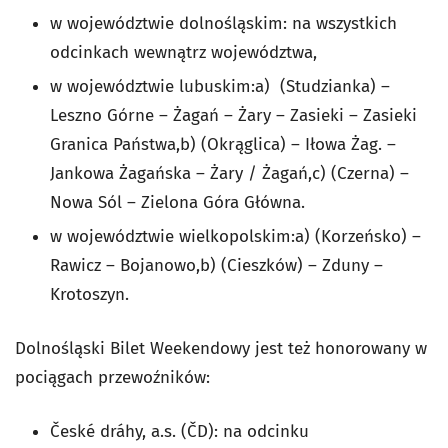
w województwie dolnośląskim: na wszystkich
odcinkach wewnątrz województwa,
w województwie lubuskim:a) (Studzianka) –
Leszno Górne – Żagań – Żary – Zasieki – Zasieki
Granica Państwa,b) (Okrąglica) – Iłowa Żag. –
Jankowa Żagańska – Żary / Żagań,c) (Czerna) –
Nowa Sól – Zielona Góra Główna.
w województwie wielkopolskim:a) (Korzeńsko) –
Rawicz – Bojanowo,b) (Cieszków) – Zduny –
Krotoszyn.
Dolnośląski Bilet Weekendowy jest też honorowany w
pociągach przewoźników:
České dráhy, a.s. (ČD): na odcinku