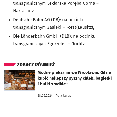
transgranicznym Szklarska Poręba Górna –
Harrachov,
Deutsche Bahn AG (DB): na odcinku
transgranicznym Zasieki – Forst(Lausitz),
Die Länderbahn GmbH (DLB): na odcinku
transgranicznym Zgorzelec – Görlitz,
ZOBACZ RÓWNIEŻ
otworzy się w nowej karcie
Modne piekarnie we Wrocławiu. Gdzie
kupić najlepszy pyszny chleb, bagietki
i bułki słodkie?
28.05.2024
| Pola Janus