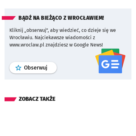
BĄDŹ NA BIEŻĄCO Z WROCŁAWIEM!
Kliknij „obserwuj”, aby wiedzieć, co dzieje się we
Wrocławiu.
Najciekawsze wiadomości z
www.wroclaw.pl znajdziesz w Google News!
profil
google news
serwisu wroclaw
Obserwuj
ZOBACZ TAKŻE