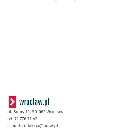
pl. Solny 14,
50-062
Wrocław
tel. 71 776 71 42
e-mail:
redakcja@araw.pl