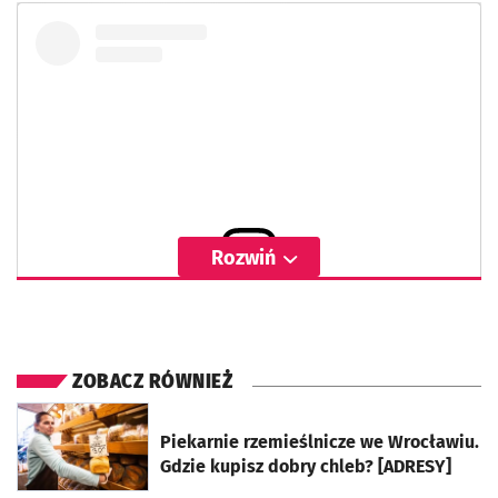
Rozwiń
Wyświetl ten post na Instagramie
ZOBACZ RÓWNIEŻ
otworzy się w nowej karcie
Piekarnie rzemieślnicze we Wrocławiu.
Gdzie kupisz dobry chleb? [ADRESY]