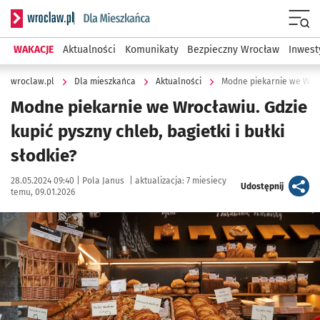
Serwis informacyjny wroclaw.pl podserwis: Dla mieszkańca
Menu
WAKACJE
Aktualności
Komunikaty
Bezpieczny Wrocław
Inwest
wroclaw.pl
Dla mieszkańca
Aktualności
Modne piekarnie we Wro
Modne piekarnie we Wrocławiu. Gdzie
kupić pyszny chleb, bagietki i bułki
słodkie?
Data publikacji:
Autor:
28.05.2024 09:40 |
Pola Janus
|
aktualizacja:
7 miesiecy
artykuł
Udostępnij
temu, 09.01.2026
Kliknij, aby powiększyć