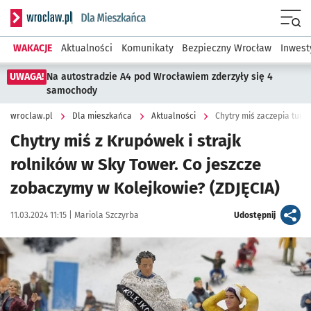
Serwis informacyjny wroclaw.pl podserwis: Dla mieszkańca
Menu
WAKACJE
Aktualności
Komunikaty
Bezpieczny Wrocław
Inwest
UWAGA!
Na autostradzie A4 pod Wrocławiem zderzyły się 4
samochody
wroclaw.pl
Dla mieszkańca
Aktualności
Chytry miś zaczepia tury
Chytry miś z Krupówek i strajk
rolników w Sky Tower. Co jeszcze
zobaczymy w Kolejkowie? (ZDJĘCIA)
Data publikacji:
Autor:
artykuł
11.03.2024 11:15 |
Mariola Szczyrba
Udostępnij
Kliknij, aby zobaczyć galerię