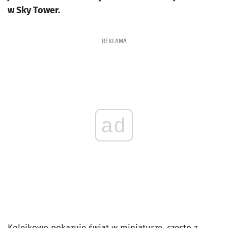
w Sky Tower.
REKLAMA
ad
Kolejkowo pokazuje świat w miniaturze, często z