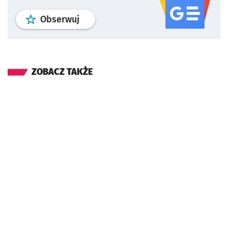
profil
google news
serwisu wroclaw
Obserwuj
ZOBACZ TAKŻE