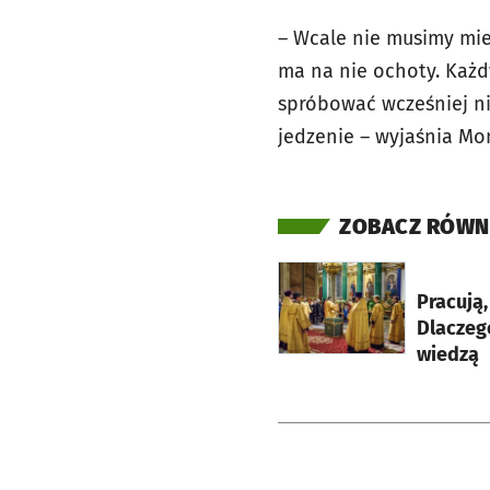
– Wcale nie musimy mieć
ma na nie ochoty. Każdy
spróbować wcześniej ni
jedzenie – wyjaśnia Mo
ZOBACZ RÓWN
otworzy się w nowej ka
Pracują
Dlaczeg
wiedzą