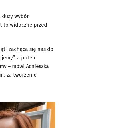
a duży wybór
st to widoczne przed
ąt” zachęca się nas do
ujemy”, a potem
damy – mówi Agnieszka
n. za tworzenie