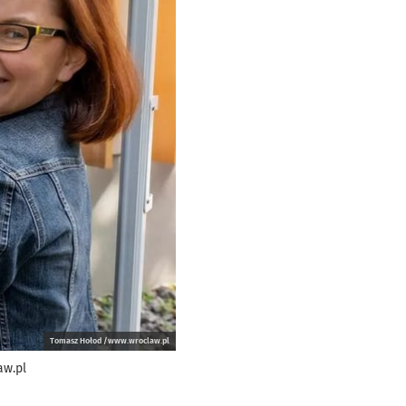
Tomasz Hołod /www.wroclaw.pl
aw.pl