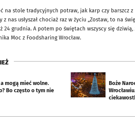
 na stole tradycyjnych potraw, jak karp czy barszcz z u
 z nas usłyszał chociaż raz w życiu „Zostaw, to na świę
ż 24 grudnia. A potem po świętach wszyscy się dziwią,
nika Moc z Foodsharing Wrocław.
IEŻ
rcie
otworzy się w nowej karci
, a mogą mieć wolne.
Boże Naro
o? Bo często o tym nie
Wrocławiu.
ciekawost