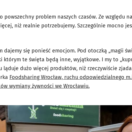
o powszechny problem naszych czasów. Ze względu n
ęcej, niż realnie potrzebujemy. Szczególnie mocno je
m dajemy się ponieść emocjom. Pod otoczką „magii świ
i którym te święta będą inne, wyjątkowe. I my to „kup
ku ląduje dużo więcej produktów, niż rzeczywiście zja
orka
Foodsharing Wrocław, ruchu odpowiedzialnego m.i
nktów wymiany żywności we Wrocławiu.