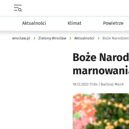
Menu główne portalu wroclaw.pl
Aktualności
Klimat
Powietrze
wroclaw.pl
Zielony Wrocław
Aktualności
Boże Narodzenie
Boże Narod
marnowania
Data publikacji:
Autor:
18.12.2023 11:04 |
Bartosz Moch
Kliknij, aby powiększyć