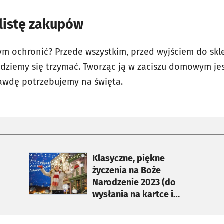
listę zakupów
ym ochronić? Przede wszystkim, przed wyjściem do skle
będziemy się trzymać. Tworząc ją w zaciszu domowym jes
prawdę potrzebujemy na święta.
otworzy się w nowej karcie
Klasyczne, piękne
życzenia na Boże
Narodzenie 2023 (do
wysłania na kartce i
SMS-em)