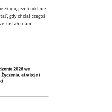
szkami, jeżeli nikt nie
ta!”, gdy chciał czegoś
 że zostało nam
e
dzenie 2026 we
 Życzenia, atrakcje i
ki