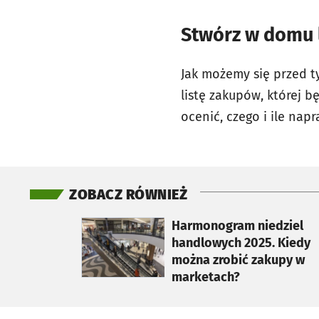
Stwórz w domu 
Jak możemy się przed t
listę zakupów, której 
ocenić, czego i ile na
ZOBACZ RÓWNIEŻ
otworzy się w nowej karcie
Harmonogram niedziel
handlowych 2025. Kiedy
można zrobić zakupy w
marketach?