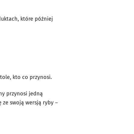
uktach, które później
ole, kto co przynosi.
ny przynosi jedną
ę ze swoją wersją ryby –