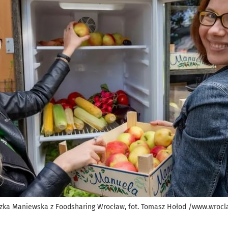
szka Maniewska z Foodsharing Wrocław, fot. Tomasz Hołod /www.wrocl