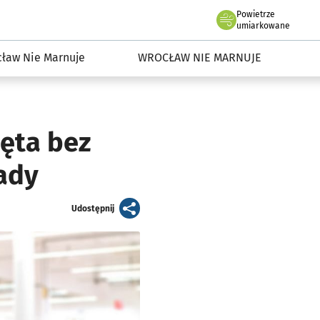
Powietrze
we Wrocławiu
dowisko we Wrocławiu
umiarkowane
ław Nie Marnuje
WROCŁAW NIE MARNUJE
ęta bez
ady
artykuł
Udostępnij