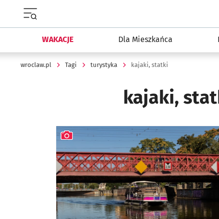
Menu główne portalu wroclaw.pl
WAKACJE
Dla Mieszkańca
wroclaw.pl
Tagi
turystyka
kajaki, statki
kajaki, stat