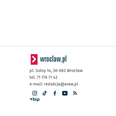
pl. Solny 14,
50-062
Wrocław
tel. 71 776 71 42
e-mail:
redakcja@araw.pl