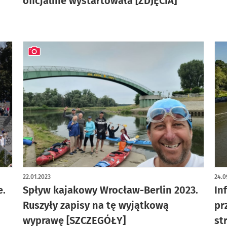
oficjalnie wystartowała [ZDJĘCIA]
artykuł z galerią zdjęć
22.01.2023
24.0
e.
Spływ kajakowy Wrocław-Berlin 2023.
In
Ruszyły zapisy na tę wyjątkową
pr
wyprawę [SZCZEGÓŁY]
st