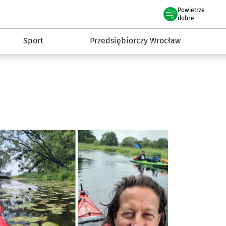
claw.pl
Powietrze
we Wrocławiu
dobre
Sport
Przedsiębiorczy Wrocław