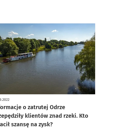
9.2022
formacje o zatrutej Odrze
zepędziły klientów znad rzeki. Kto
racił szansę na zysk?