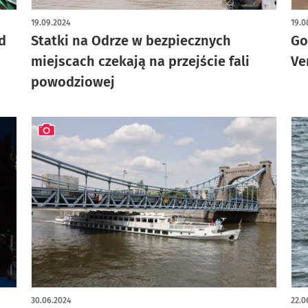
artykuł z galerią zdjęć
19.09.2024
19.0
d
Statki na Odrze w bezpiecznych
Go
miejscach czekają na przejście fali
Ve
powodziowej
artykuł z galerią zdjęć
30.06.2024
22.0