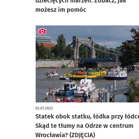
dziecięcych marzeń. Zobacz, jak
możesz im pomóc
artykuł z galerią zdjęć
02.07.2023
Statek obok statku, łódka przy łódc
Skąd te tłumy na Odrze w centrum
Wrocławia? (ZDJĘCIA)