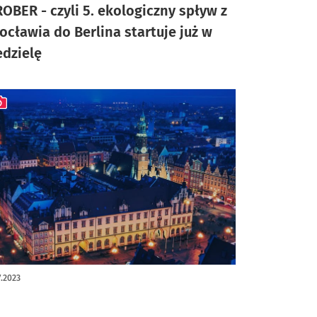
OBER - czyli 5. ekologiczny spływ z
ocławia do Berlina startuje już w
edzielę
ykuł z galerią zdjęć
7.2023