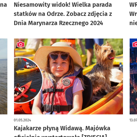
 na
Niesamowity widok! Wielka parada
WR
statków na Odrze. Zobacz zdjęcia z
Wr
Dnia Marynarza Rzecznego 2024
ni
artykuł z galerią zdjęć
art
01.05.2024
13.0
Kajakarze płyną Widawą. Majówka