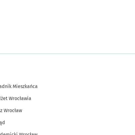
adnik Mieszkańca
żet Wrocławia
z Wrocław
ąd
demicki Wrocław