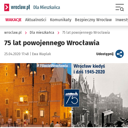
Serwis informacyjny wroclaw.pl podserwis: Dla mieszkańca
Menu
WAKACJE
Aktualności
Komunikaty
Bezpieczny Wrocław
Inwest
wroclaw.pl
Dla mieszkańca
75 lat powojennego Wrocławia
75 lat powojennego Wrocławia
Data publikacji:
Autor:
artykuł
25.04.2020 17:48 |
Ewa Waplak
Udostępnij
Kliknij, aby powiększyć