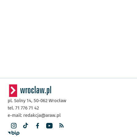
pl. Solny 14,
50-062
Wrocław
tel. 71 776 71 42
e-mail:
redakcja@araw.pl