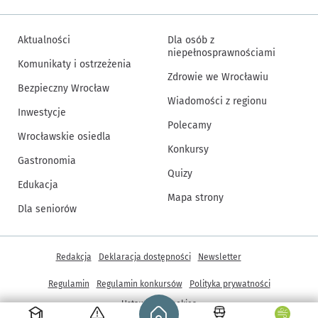
Aktualności
Dla osób z
niepełnosprawnościami
Komunikaty i ostrzeżenia
Zdrowie we Wrocławiu
Bezpieczny Wrocław
Wiadomości z regionu
Inwestycje
Polecamy
Wrocławskie osiedla
Konkursy
Gastronomia
Quizy
Edukacja
Mapa strony
Dla seniorów
Inne informacje
Redakcja
Deklaracja dostępności
Newsletter
Regulamin
Regulamin konkursów
Polityka prywatności
Strona główna - wroclaw.pl
Ustawienia cookies