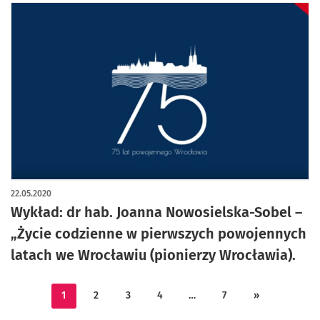
22.05.2020
Wykład: dr hab. Joanna Nowosielska-Sobel –
„Życie codzienne w pierwszych powojennych
latach we Wrocławiu (pionierzy Wrocławia).
1
2
3
4
…
7
»