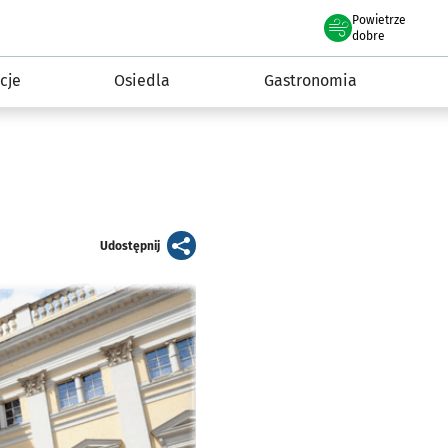
Powietrze
we Wrocławiu
 mieszkańca
dobre
cje
Osiedla
Gastronomia
artykuł
Udostępnij