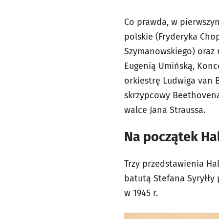
Co prawda, w pierwszym
polskie (Fryderyka Cho
Szymanowskiego) oraz ro
Eugenią Umińską,
Konce
orkiestrę Ludwiga van 
skrzypcowy
Beethovena
walce Jana Straussa.
Na początek Ha
Trzy przedstawienia
Hal
batutą Stefana Syryłły
w 1945 r.