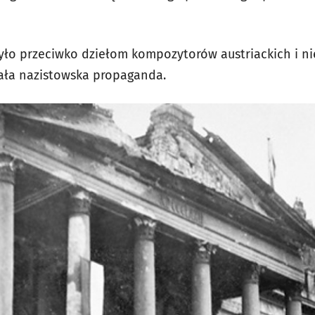
yło przeciwko dziełom kompozytorów austriackich i ni
ała nazistowska propaganda.