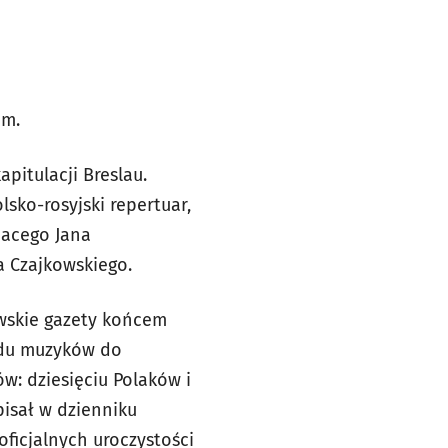
em.
pitulacji Breslau.
sko-rosyjski repertuar,
acego Jana
a Czajkowskiego.
awskie gazety końcem
azdu muzyków do
ów: dziesięciu Polaków i
pisał w dzienniku
ficjalnych uroczystości