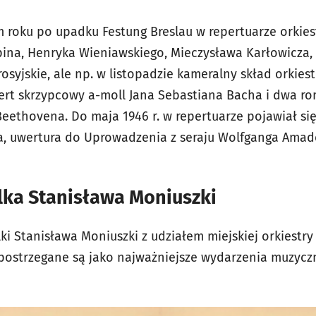
 roku po upadku Festung Breslau w repertuarze orkie
pina, Henryka Wieniawskiego, Mieczysława Karłowicza,
syjskie, ale np. w listopadzie kameralny skład orkiest
rt skrzypcowy a-moll
Jana Sebastiana Bacha i dwa ro
Beethovena. Do maja 1946 r. w repertuarze pojawiał si
, uwertura do
Uprowadzenia z seraju
Wolfganga Amade
lka Stanisława Moniuszki
ki
Stanisława Moniuszki z udziałem miejskiej orkiestr
 postrzegane są jako najważniejsze wydarzenia muzyc