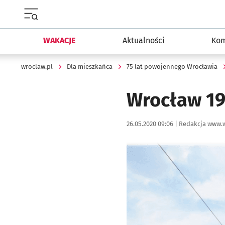
Menu główne portalu wroclaw.pl
WAKACJE
Aktualności
Kom
wroclaw.pl
Dla mieszkańca
75 lat powojennego Wrocławia
Wrocław 19
Data publikacji:
Autor:
26.05.2020 09:06 |
Redakcja www.w
Kliknij, aby powiększyć