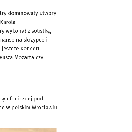
stry dominowały utwory
 Karola
ry wykonał z solistką,
manse na skrzypce i
ę jeszcze
Koncert
usza Mozarta czy
y symfonicznej pod
zne w polskim Wrocławiu