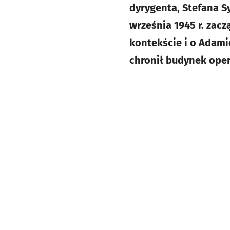
dyrygenta, Stefana S
września 1945 r. zac
kontekście i o Adami
chronił budynek oper