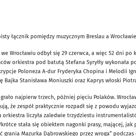
oisty łącznik pomiędzy muzycznym Breslau a Wrocławi
 we Wrocławiu odbył się 29 czerwca, a więc 52 dni po ka
ców orkiestra pod batutą Stefana Syryłły wykonała pol
krypcje
Poloneza A-dur
Fryderyka Chopina i
Melodii
Ign
rę
Bajka
Stanisława Moniuszki oraz
Kaprys włoski
Piotr
 grało najpierw trzech, później pięciu Polaków. Wrocł
rmują, że zespół praktycznie rozpadł się z powodu wyj
 orkiestra liczyła zaledwie trzydziestu instrumentalist
rótce stała się obiektem nagonki prasy, mającej, jak 
ść grania Mazurka Dąbrowskiego przez wroga” podczas o