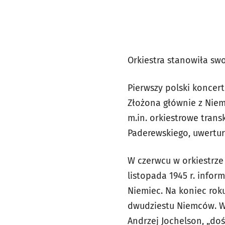
Orkiestra stanowiła sw
Pierwszy polski koncert
Złożona głównie z Niem
m.in. orkiestrowe trans
Paderewskiego, uwertu
W czerwcu w orkiestrze
listopada 1945 r. info
Niemiec. Na koniec roku
dwudziestu Niemców. Wk
Andrzej Jochelson, „do