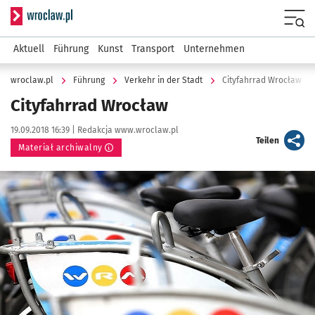
Serwis informacyjny wroclaw.pl
Menu
Aktuell
Führung
Kunst
Transport
Unternehmen
wroclaw.pl
Führung
Verkehr in der Stadt
Cityfahrrad Wrocław
Cityfahrrad Wrocław
Data publikacji:
Autor:
19.09.2018 16:39 |
Redakcja www.wroclaw.pl
artykuł
Teilen
Materiał archiwalny
Kliknij, aby powiększyć