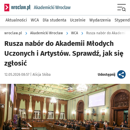
Serwis informacyjny wroclaw.pl podserwis: Akademicki Wro
Men
Aktualności
WCA
Dla studenta
Uczelnie
Wydarzenia
Stypend
wroclaw.pl
Akademicki Wrocław
WCA
Rusza nabór do Akademii Mł
Rusza nabór do Akademii Młodych
Uczonych i Artystów. Sprawdź, jak się
zgłosić
Data publikacji:
Autor:
artykuł
12.05.2026 08:57 |
Alicja Skiba
Udostępnij
Kliknij, aby powiększyć