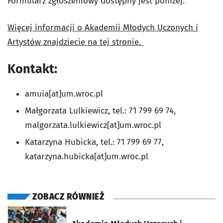
Formularz zgłoszeniowy dostępny jest poniżej.
Więcej informacji o Akademii Młodych Uczonych i
Artystów znajdziecie na tej stronie.
Kontakt:
amuia[at]um.wroc.pl
Małgorzata Lulkiewicz, tel.: 71 799 69 74,
malgorzata.lulkiewicz[at]um.wroc.pl
Katarzyna Hubicka, tel.: 71 799 69 77,
katarzyna.hubicka[at]um.wroc.pl
ZOBACZ RÓWNIEŻ
otworzy się w nowej karcie