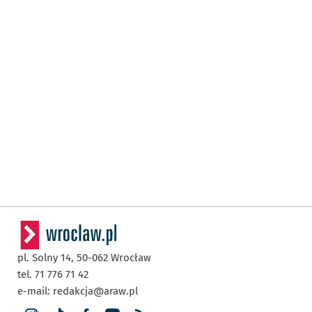
pl. Solny 14,
50-062
Wrocław
tel. 71 776 71 42
e-mail:
redakcja@araw.pl