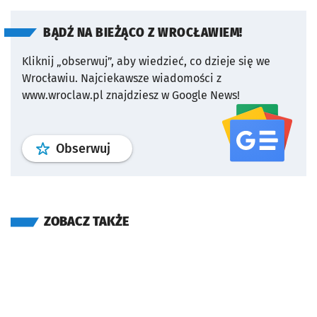
BĄDŹ NA BIEŻĄCO Z WROCŁAWIEM!
Kliknij „obserwuj”, aby wiedzieć, co dzieje się we
Wrocławiu.
Najciekawsze wiadomości z
www.wroclaw.pl znajdziesz w Google News!
profil
google news
serwisu wroclaw
Obserwuj
ZOBACZ TAKŻE