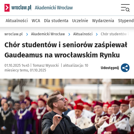
Serwis informacyjny wroclaw.pl podserwis: Akademicki Wro
Men
Aktualności
WCA
Dla studenta
Uczelnie
Wydarzenia
Stypend
wroclaw.pl
Akademicki Wrocław
Aktualności
Chór studentów i s
Chór studentów i seniorów zaśpiewał
Gaudeamus na wrocławskim Rynku
Data publikacji:
Autor:
01.10.2025 14:45 |
Tomasz Wysocki
|
aktualizacja:
10
artykuł
Udostępnij
miesiecy temu, 01.10.2025