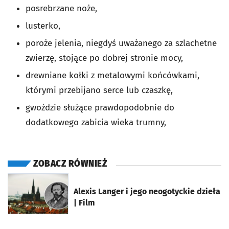
posrebrzane noże,
lusterko,
poroże jelenia, niegdyś uważanego za szlachetne
zwierzę, stojące po dobrej stronie mocy,
drewniane kołki z metalowymi końcówkami,
którymi przebijano serce lub czaszkę,
gwoździe służące prawdopodobnie do
dodatkowego zabicia wieka trumny,
ZOBACZ RÓWNIEŻ
otworzy się w nowej karcie
Alexis Langer i jego neogotyckie dzieła
| Film