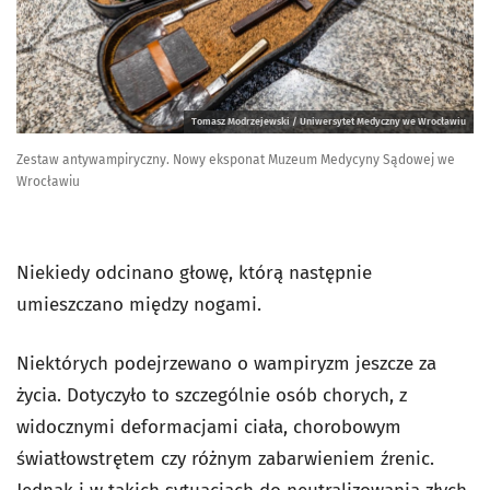
Tomasz Modrzejewski / Uniwersytet Medyczny we Wrocławiu
Zestaw antywampiryczny. Nowy eksponat Muzeum Medycyny Sądowej we
Wrocławiu
Niekiedy odcinano głowę, którą następnie
umieszczano między nogami.
Niektórych podejrzewano o wampiryzm jeszcze za
życia. Dotyczyło to szczególnie osób chorych, z
widocznymi deformacjami ciała, chorobowym
światłowstrętem czy różnym zabarwieniem źrenic.