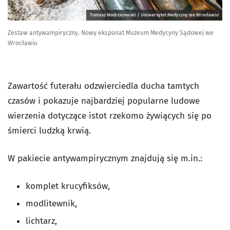
Tomasz Modrzejewski / Uniwersytet Medyczny we Wrocławiu
Zestaw antywampiryczny. Nowy eksponat Muzeum Medycyny Sądowej we
Wrocławiu
Zawartość futerału odzwierciedla ducha tamtych
czasów i pokazuje najbardziej popularne ludowe
wierzenia dotyczące istot rzekomo żywiących się po
śmierci ludzką krwią.
W pakiecie antywampirycznym znajdują się m.in.:
komplet krucyfiksów,
modlitewnik,
lichtarz,