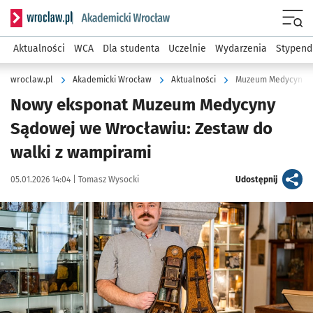
Serwis informacyjny wroclaw.pl podserwis: Akademicki Wro
Men
Aktualności
WCA
Dla studenta
Uczelnie
Wydarzenia
Stypend
wroclaw.pl
Akademicki Wrocław
Aktualności
Muzeum Medycyny Są
Nowy eksponat Muzeum Medycyny
Sądowej we Wrocławiu: Zestaw do
walki z wampirami
Data publikacji:
Autor:
artykuł
05.01.2026 14:04 |
Tomasz Wysocki
Udostępnij
Kliknij, aby powiększyć