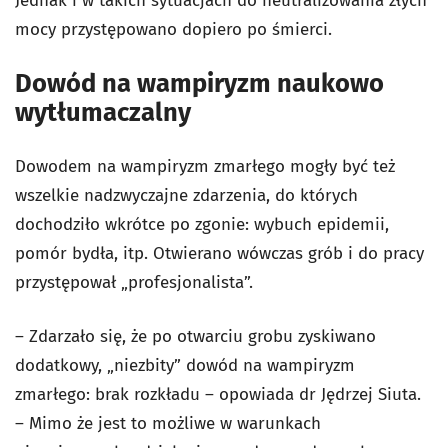
Jednak i w takich sytuacjach do neutralizowania złych
mocy przystępowano dopiero po śmierci.
Dowód na wampiryzm naukowo
wytłumaczalny
Dowodem na wampiryzm zmarłego mogły być też
wszelkie nadzwyczajne zdarzenia, do których
dochodziło wkrótce po zgonie: wybuch epidemii,
pomór bydła, itp. Otwierano wówczas grób i do pracy
przystępował „profesjonalista”.
– Zdarzało się, że po otwarciu grobu zyskiwano
dodatkowy, „niezbity” dowód na wampiryzm
zmarłego: brak rozkładu – opowiada dr Jędrzej Siuta.
– Mimo że jest to możliwe w warunkach