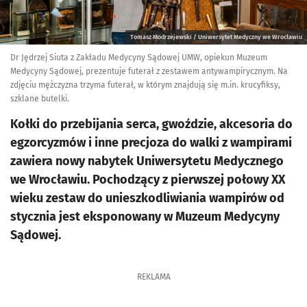
Tomasz Modrzejewski / Uniwersytet Medyczny we Wrocławiu
Dr Jędrzej Siuta z Zakładu Medycyny Sądowej UMW, opiekun Muzeum
Medycyny Sądowej, prezentuje futerał z zestawem antywampirycznym. Na
zdjęciu mężczyzna trzyma futerał, w którym znajdują się m.in. krucyfiksy,
szklane butelki.
Kołki do przebijania serca, gwoździe, akcesoria do
egzorcyzmów i inne precjoza do walki z wampirami
zawiera nowy nabytek Uniwersytetu Medycznego
we Wrocławiu. Pochodzący z pierwszej połowy XX
wieku zestaw do unieszkodliwiania wampirów od
stycznia jest eksponowany w Muzeum Medycyny
Sądowej.
REKLAMA