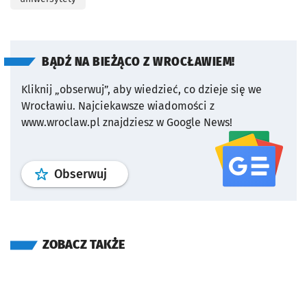
BĄDŹ NA BIEŻĄCO Z WROCŁAWIEM!
Kliknij „obserwuj”, aby wiedzieć, co dzieje się we
Wrocławiu.
Najciekawsze wiadomości z
www.wroclaw.pl znajdziesz w Google News!
profil
google news
serwisu wroclaw
Obserwuj
ZOBACZ TAKŻE