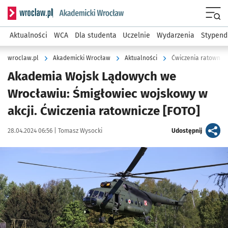
Serwis informacyjny wroclaw.pl podserwis: Akademicki Wro
Men
Aktualności
WCA
Dla studenta
Uczelnie
Wydarzenia
Stypend
wroclaw.pl
Akademicki Wrocław
Aktualności
Ćwiczenia ratownicz
Akademia Wojsk Lądowych we
Wrocławiu: Śmigłowiec wojskowy w
akcji. Ćwiczenia ratownicze [FOTO]
Data publikacji:
Autor:
artykuł
28.04.2024 06:56 |
Tomasz Wysocki
Udostępnij
Kliknij, aby zobaczyć galerię