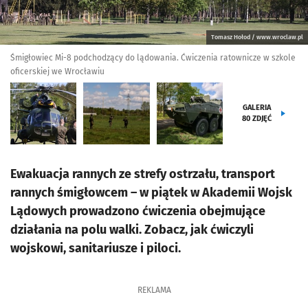
Tomasz Hołod / www.wroclaw.pl
Śmigłowiec Mi-8 podchodzący do lądowania. Ćwiczenia ratownicze w szkole
oficerskiej we Wrocławiu
GALERIA
80
ZDJĘĆ
Ewakuacja rannych ze strefy ostrzału, transport
rannych śmigłowcem – w piątek w Akademii Wojsk
Lądowych prowadzono ćwiczenia obejmujące
działania na polu walki. Zobacz, jak ćwiczyli
wojskowi, sanitariusze i piloci.
REKLAMA