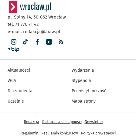
pl. Solny 14,
50-062
Wrocław
tel. 71 776 71 42
e-mail:
redakcja@araw.pl
Aktualności
Wydarzenia
WCA
Stypendia
Dla studenta
Przedsiębiorczość
Uczelnie
Mapa strony
Inne informacje
Redakcja
Deklaracja dostępności
Newsletter
Regulamin
Regulamin konkursów
Polityka prywatności