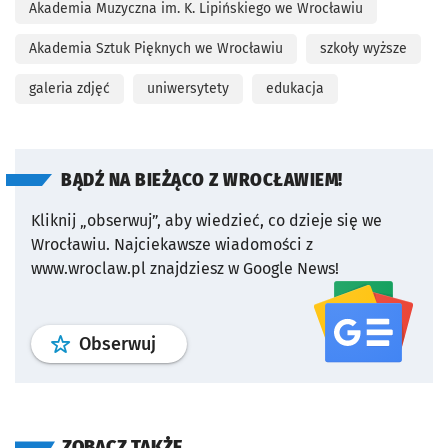
Akademia Muzyczna im. K. Lipińskiego we Wrocławiu
Akademia Sztuk Pięknych we Wrocławiu
szkoły wyższe
galeria zdjęć
uniwersytety
edukacja
BĄDŹ NA BIEŻĄCO Z WROCŁAWIEM!
Kliknij „obserwuj”, aby wiedzieć, co dzieje się we
Wrocławiu.
Najciekawsze wiadomości z
www.wroclaw.pl znajdziesz w Google News!
profil
google news
serwisu wroclaw
Obserwuj
ZOBACZ TAKŻE