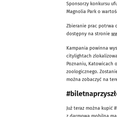
Sponsorzy konkursu uf
Magnolia Park o wartośc
Zbieranie prac potrwa d
dostępny na stronie
ww
Kampania powinna wysta
citylightach zlokalizo
Poznaniu, Katowicach or
zoologicznego. Zostani
można zobaczyć na tere
#biletnaprzysz
Już teraz można kupić 
z darmową mobilną ma