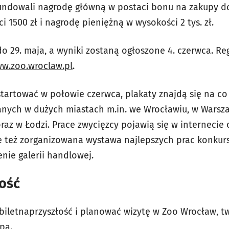
undowali nagrodę główną w postaci bonu na zakupy 
i 1500 zł i nagrodę pieniężną w wysokości 2 tys. zł.
o 29. maja, a wyniki zostaną ogłoszone 4. czerwca. Re
w.zoo.wroclaw.pl
.
rtować w połowie czerwca, plakaty znajdą się na co
wanych w dużych miastach m.in. we Wrocławiu, w Warsza
az w Łodzi. Prace zwycięzcy pojawią się w internecie 
e też zorganizowana wystawa najlepszych prac konkur
nie galerii handlowej.
łość
#biletnaprzyszłość i planować wizytę w Zoo Wrocław, t
pą.