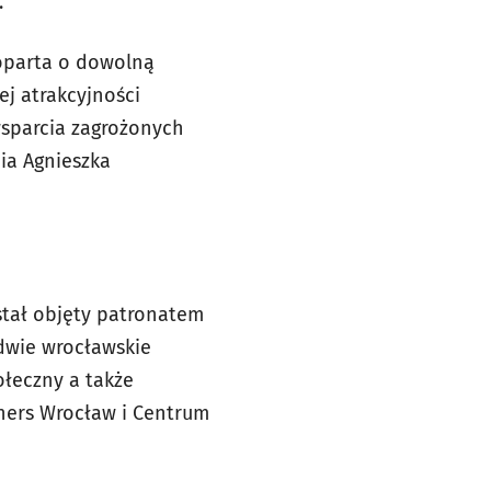
.
 oparta o dowolną
ej atrakcyjności
wsparcia zagrożonych
ia Agnieszka
ostał objęty patronatem
dwie wrocławskie
łeczny a także
thers Wrocław i Centrum