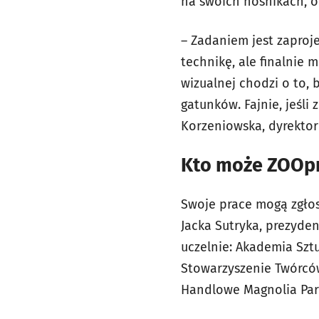
na swoich nośnikach, od
– Zadaniem jest zaproj
technikę, ale finalnie 
wizualnej chodzi o to,
gatunków. Fajnie, jeśl
Korzeniowska, dyrektor
Kto może ZOOp
Swoje prace mogą zgłos
Jacka Sutryka, prezyde
uczelnie: Akademia Szt
Stowarzyszenie Twórców
Handlowe Magnolia Par