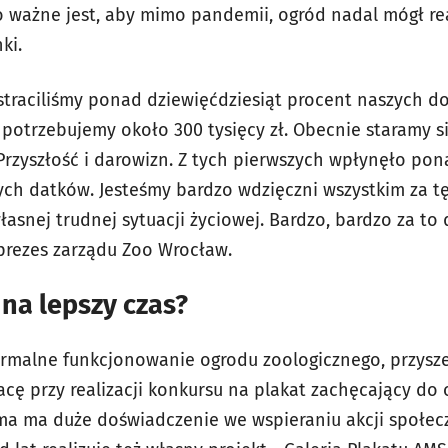
 ważne jest, aby mimo pandemii, ogród nadal mógł rea
unki.
traciliśmy ponad dziewięćdziesiąt procent naszych d
potrzebujemy około 300 tysięcy zł. Obecnie staramy si
Przyszłość i darowizn. Z tych pierwszych wpłynęło pon
ych datków. Jesteśmy bardzo wdzięczni wszystkim za t
asnej trudnej sytuacji życiowej. Bardzo, bardzo za t
prezes zarządu Zoo Wrocław.
 na lepszy czas?
rmalne funkcjonowanie ogrodu zoologicznego, przysze
ę przy realizacji konkursu na plakat zachęcający do
ma ma duże doświadczenie we wspieraniu akcji społecz