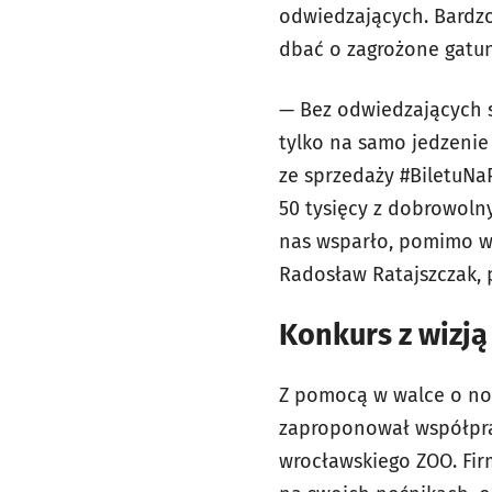
odwiedzających. Bardzo
dbać o zagrożone gat
— Bez odwiedzających s
tylko na samo jedzenie 
ze sprzedaży #BiletuNa
50 tysięcy z dobrowoln
nas wsparło, pomimo wł
Radosław Ratajszczak, 
Konkurs z wizją
Z pomocą w walce o no
zaproponował współprac
wrocławskiego ZOO. Fir