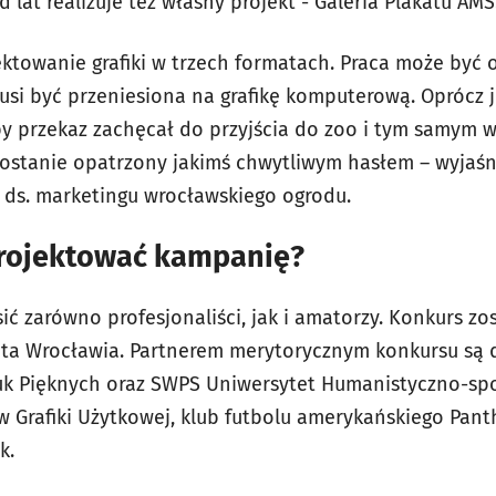
 lat realizuje też własny projekt - Galeria Plakatu AMS
ektowanie grafiki w trzech formatach. Praca może być
musi być przeniesiona na grafikę komputerową. Oprócz j
 by przekaz zachęcał do przyjścia do zoo i tym samym 
i zostanie opatrzony jakimś chwytliwym hasłem – wyjaśn
 ds. marketingu wrocławskiego ogrodu.
rojektować kampanię?
ić zarówno profesjonaliści, jak i amatorzy. Konkurs z
nta Wrocławia. Partnerem merytorycznym konkursu są 
uk Pięknych oraz SWPS Uniwersytet Humanistyczno-spo
 Grafiki Użytkowej, klub futbolu amerykańskiego Pan
k.