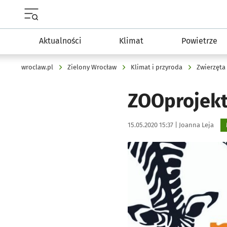
Menu główne portalu wroclaw.pl
Aktualności
Klimat
Powietrze
wroclaw.pl
Zielony Wrocław
Klimat i przyroda
Zwierzęta
ZOOprojekt
Data publikacji:
Autor:
15.05.2020 15:37 |
Joanna Leja
Kliknij, aby powiększyć