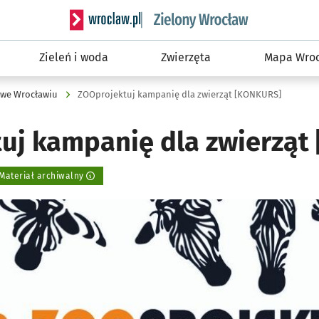
Serwis informacyjny wroclaw.pl podserwis: Śro
Zieleń i woda
Zwierzęta
Mapa Wroc
 we Wrocławiu
ZOOprojektuj kampanię dla zwierząt [KONKURS]
uj kampanię dla zwierząt
Materiał archiwalny