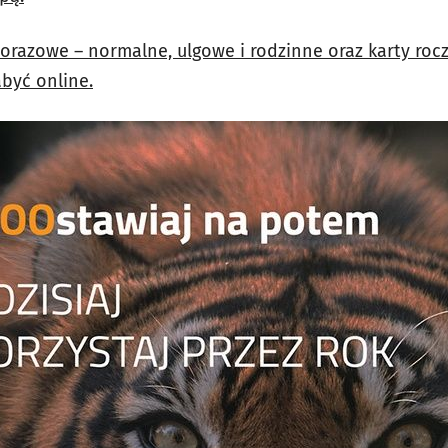
norazowe – normalne, ulgowe i rodzinne oraz karty roc
być online.