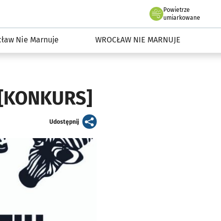
Powietrze
we Wrocławiu
dowisko we Wrocławiu
umiarkowane
ław Nie Marnuje
WROCŁAW NIE MARNUJE
 [KONKURS]
artykuł
Udostępnij